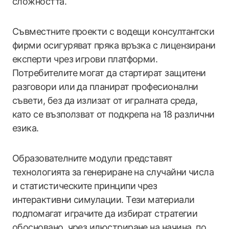
сложността.
Съвместните проекти с водещи консултантски
фирми осигуряват пряка връзка с лицензирани
експерти чрез игрови платформи.
Потребителите могат да стартират защитени
разговори или да планират професионални
съвети, без да излизат от игралната среда,
като се възползват от подкрепа на 18 различни
езика.
Образователните модули представят
технологията за генериране на случайни числа
и статистическите принципи чрез
интерактивни симулации. Тези материали
подпомагат играчите да избират стратегии
обосновано. чрез илюстриране на начина, по