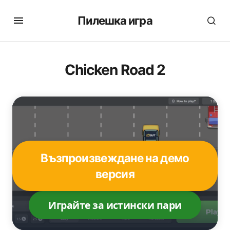
Пилешка игра
Chicken Road 2
Възпроизвеждане на демо
версия
Играйте за истински пари