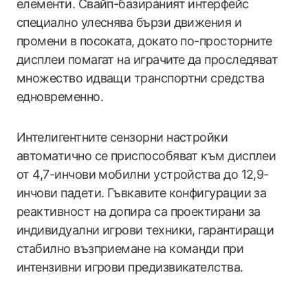
елементи. Свайп-базираният интерфейс
специално улеснява бързи движения и
промени в посоката, докато по-просторните
дисплеи помагат на играчите да проследяват
множество идващи транспортни средства
едновременно.
Интелигентните сензорни настройки
автоматично се приспособяват към дисплеи
от 4,7-инчови мобилни устройства до 12,9-
инчови падети. Гъвкавите конфигурации за
реактивност на допира са проектирани за
индивидуални игрови техники, гарантиращи
стабилно възприемане на команди при
интензивни игрови предизвикателства.