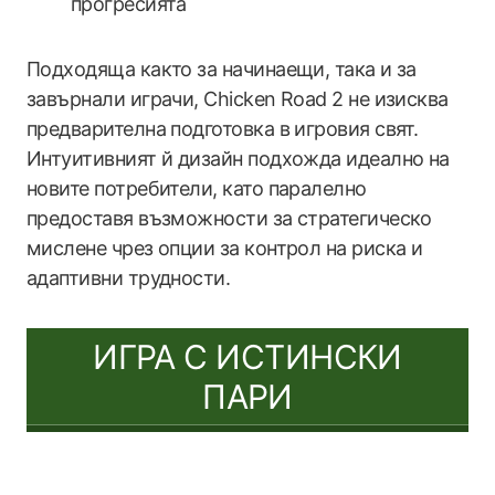
прогресията
Подходяща както за начинаещи, така и за
завърнали играчи, Chicken Road 2 не изисква
предварителна подготовка в игровия свят.
Интуитивният й дизайн подхожда идеално на
новите потребители, като паралелно
предоставя възможности за стратегическо
мислене чрез опции за контрол на риска и
адаптивни трудности.
ИГРА С ИСТИНСКИ
ПАРИ