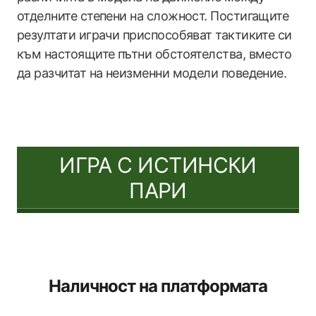
отделните степени на сложност. Постигащите
резултати играчи приспособяват тактиките си
към настоящите пътни обстоятелства, вместо
да разчитат на неизменни модели поведение.
ИГРА С ИСТИНСКИ
ПАРИ
Наличност на платформата