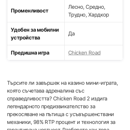
Лесно, Средно,
Променливост
Трудно, Хардкор
Удобен за мобилни
Да
устройства
Предишна игра
Chicken Road
Търсите ли завършек на казино мини-играта,
която съчетава адреналина със
справедливостта? Chicken Road 2 издига
легендарното предизвикателство за
прекосяване на пътища с усъвършенствани
механики, 98% RTP процент и технология за
гарантирана честност. Разберете как това