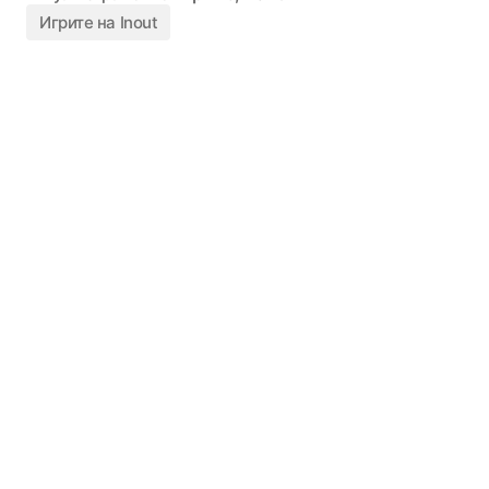
Игрите на Inout