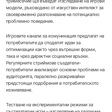
тримесечие ще въведат Изследване на игрови
модели, ръководено от изкуствен интелект за
своевременно разпознаване на потенциално
проблемно поведение.
Игровите канали за комуникация предлагат на
потребителите да споделят идеи за
оптимизации както чрез вътрешни форми,
така и чрез директни социални връзки.
Регулярните стриймове създатели-
потребители анализират основни проблеми на
аудиторията, паралелно разкривайки
предстоящи подобрения в потребителското
изживяване.
Тестване на експериментални режими за
състезателни игри – изследване на различни