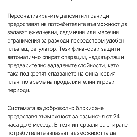
Персонализираните депозитни граници
предоставят на потребителите възможност да
задават ежедневни, седмични или месечни
ограничения за разходи посредством удобен
плъзгащ регулатор. Тези финансови защити
автоматично спират операции, надхвърлящи
предварително зададените стойности, като
така подкрепят спазването на финансовия
план. по време на продължителни игрови
периоди.
Системата за доброволно блокиране
предоставя възможност за размисъл от 24
часа до 6 месеца. В тези интервали за спиране
потребителите запазват възможността да