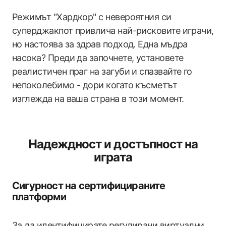
Режимът "Хардкор" с невероятния си
суперджакпот привлича най-рисковите играчи,
но настоява за здрав подход. Една мъдра
насока? Преди да започнете, установете
реалистичен праг на загуби и спазвайте го
непоколебимо - дори когато късметът
изглежда на ваша страна в този момент.
Надеждност и достъпност на
играта
Сигурност на сертифицираните
платформи
За да идентифицирате регулирани виртуални