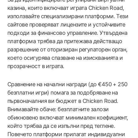
казина, които включват играта Chicken Road,
използвайте специализирани платформи. Тези
сайтове проверяват лицензите и устойчивите
подходи за финансово управление. Утвърдена
платформа трябва да притежава действащо
разрешение от оторизиран регулаторен орган,
което осигурява спазване на изискванията и
прозрачност в играта.
Сравнение на начални награди (до €450 + 250
безплатни игри) помага за подобряване на
първоначалния ви бюджет в Chicken Road.
Внимавайте обаче: безплатните залози
обикновено включват минимален коефициент,
който трябва да се изпълни пред теглене.
Повечето платформи прилагат индивидуални