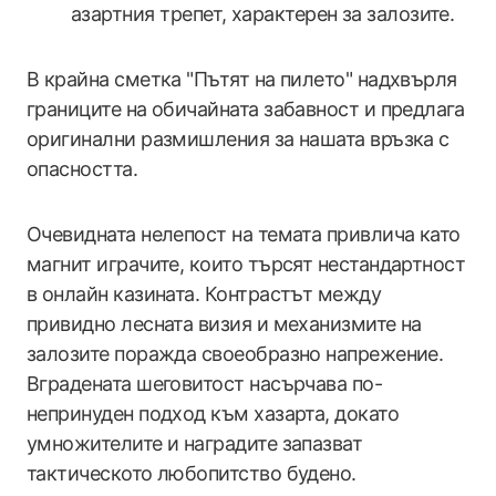
азартния трепет, характерен за залозите.
В крайна сметка "Пътят на пилето" надхвърля
границите на обичайната забавност и предлага
оригинални размишления за нашата връзка с
опасността.
Очевидната нелепост на темата привлича като
магнит играчите, които търсят нестандартност
в онлайн казината. Контрастът между
привидно лесната визия и механизмите на
залозите поражда своеобразно напрежение.
Вградената шеговитост насърчава по-
непринуден подход към хазарта, докато
умножителите и наградите запазват
тактическото любопитство будено.