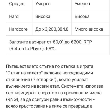
Среден
Умерен
Умерен
Hard
Висока
Висока
Hardcore
До x3,203,384.8
Много висока
Залозите варират от €0,01 до €200. RTP
(Return to Player): 98%.
Пътешествието стъпка по стъпка в играта
"Пътят на пилето" включва непредвидими
отклонения ("четворки"), които усилват
вълнението на всеки етап. Системата използва
сертифициран генератор на произволни числа
(RNG), за да осигури равни възможности -
всяко кръстосване на пиле се превръща в