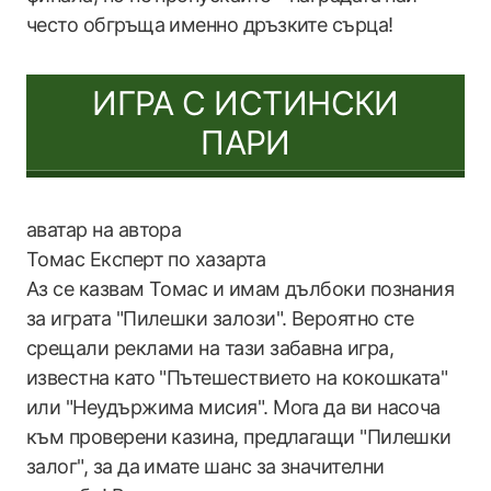
често обгръща именно дръзките сърца!
ИГРА С ИСТИНСКИ
ПАРИ
Томас
Експерт по хазарта
Аз се казвам Томас и имам дълбоки познания
за играта "Пилешки залози". Вероятно сте
срещали реклами на тази забавна игра,
известна като "Пътешествието на кокошката"
или "Неудържима мисия". Мога да ви насоча
към проверени казина, предлагащи "Пилешки
залог", за да имате шанс за значителни