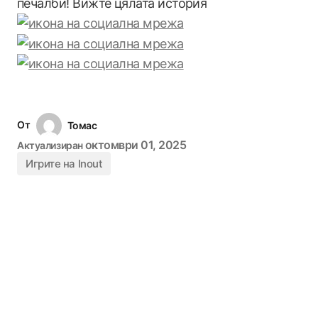
печалби! Вижте цялата история
От
Томас
октомври 01, 2025
Актуализиран
Игрите на Inout