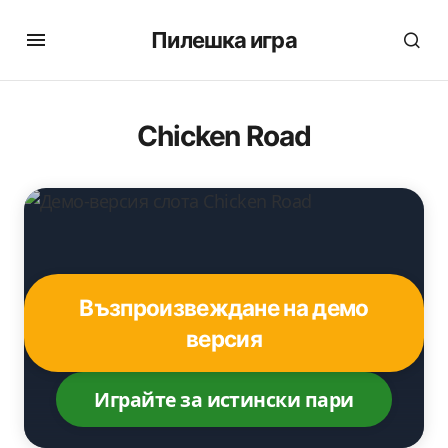
Пилешка игра
Chicken Road
Възпроизвеждане на демо
версия
Играйте за истински пари