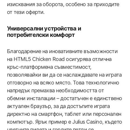
изисквания за оборота, особено за приходите
от тези оферти.
Универсални устройства и
потребителски комфорт
Благодарение на иновативните възможности
на HTML5 Chicken Road осигурява отлична
кръс-платформена съвместимост,
позволявайки ви да се наслаждавате на играта
отговорно на всяко място. Това технологично
напредък премахва необходимостта от
обемни инсталации – достатъчен е единствено
актуален браузър, за да достъпите играта
директно на смартфон, таблет или персонален
компютър. Ярък пример е Julius Casino, където
цветните пилета и гордите петли се