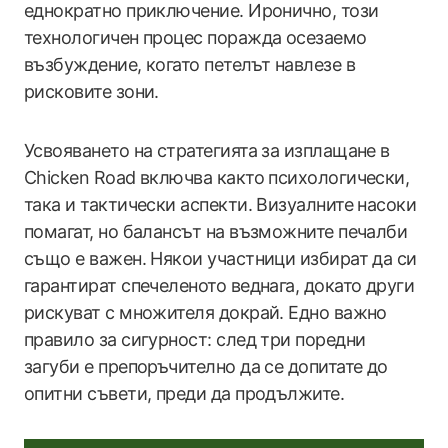
еднократно приключение. Иронично, този
технологичен процес поражда осезаемо
възбуждение, когато петелът навлезе в
рисковите зони.
Усвояването на стратегията за изплащане в
Chicken Road включва както психологически,
така и тактически аспекти. Визуалните насоки
помагат, но балансът на възможните печалби
също е важен. Някои участници избират да си
гарантират спечеленото веднага, докато други
рискуват с множителя докрай. Едно важно
правило за сигурност: след три поредни
загуби е препоръчително да се допитате до
опитни съвети, преди да продължите.