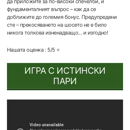
да приложите за по-високи спечелби, и
фундаменталният въпрос – как да се
доближите до големия бонус. Предупредени
сте – прекосяването на шосето не е било
никога толкова изненадващо... и изгодно!
Нашата оценка : 5/5 ⭐
ИГРА С ИСТИНСКИ
ПАРИ