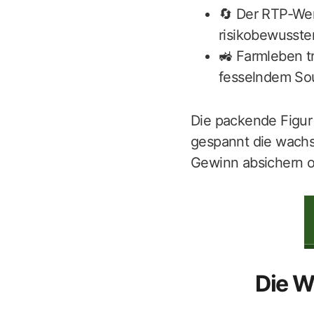
🔄 Der RTP-Wert
risikobewusste
🚜 Farmleben tr
fesselndem So
Die packende Figur 
gespannt die wachs
Gewinn absichern o
Die W