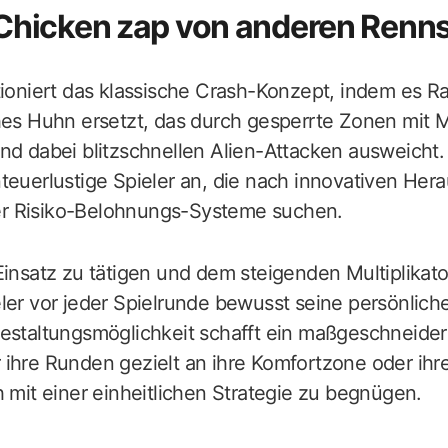
Chicken zap von anderen Renns
tioniert das klassische Crash-Konzept, indem es R
hes Huhn ersetzt, das durch gesperrte Zonen mit M
nd dabei blitzschnellen Alien-Attacken ausweicht
teuerlustige Spieler an, die nach innovativen He
ller Risiko-Belohnungs-Systeme suchen.
Einsatz zu tätigen und dem steigenden Multiplikato
ler vor jeder Spielrunde bewusst seine persönliche
estaltungsmöglichkeit schafft ein maßgeschneidert
 ihre Runden gezielt an ihre Komfortzone oder ih
h mit einer einheitlichen Strategie zu begnügen.