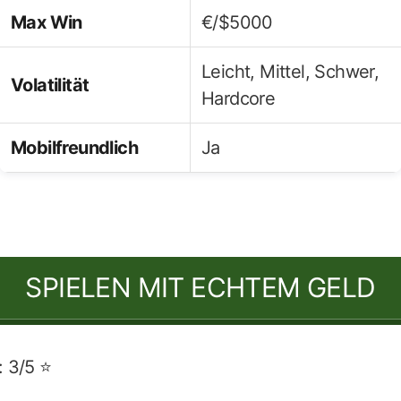
Max Win
€/$5000
Leicht, Mittel, Schwer,
Volatilität
Hardcore
Mobilfreundlich
Ja
SPIELEN MIT ECHTEM GELD
 3/5 ⭐