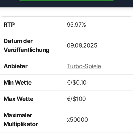
RTP
95.97%
Datum der
09.09.2025
Veröffentlichung
Anbieter
Turbo-Spiele
Min Wette
€/$0.10
Max Wette
€/$100
Maximaler
x50000
Multiplikator