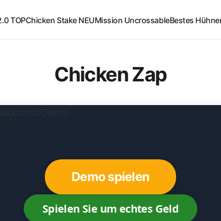
2.0 TOP
Chicken Stake NEU
Mission Uncrossable
Bestes Hühner
Chicken Zap
Demo spielen
Spielen Sie um echtes Geld