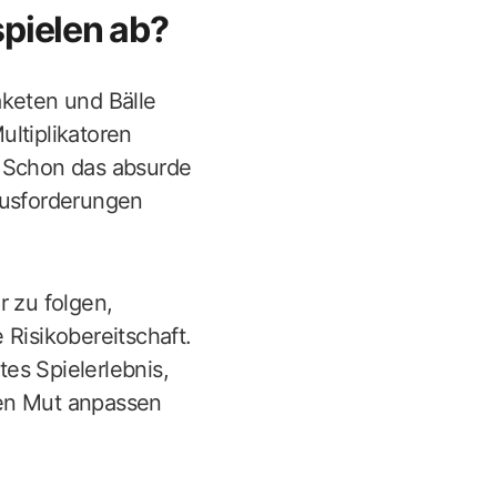
pielen ab?
aketen und Bälle
ultiplikatoren
. Schon das absurde
rausforderungen
r zu folgen,
 Risikobereitschaft.
es Spielerlebnis,
ren Mut anpassen