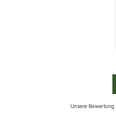
Unsere Bewertung :