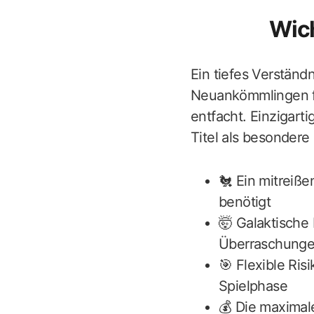
Wich
Ein tiefes Verständ
Neuankömmlingen fö
entfacht. Einzigar
Titel als besondere
🐔 Ein mitreiß
benötigt
🤯 Galaktische
Überraschunge
🎯 Flexible Ri
Spielphase
💰 Die maximal