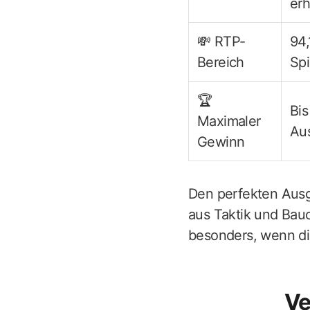
erh
💸 RTP-
94,
Bereich
Spi
🏆
Bis
Maximaler
Au
Gewinn
Den perfekten Ausg
aus Taktik und Bau
besonders, wenn di
Ve