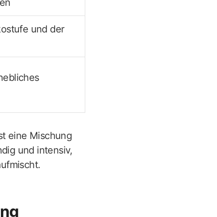
gen
kostufe und der
hebliches
st eine Mischung
ig und intensiv,
ufmischt.
ung