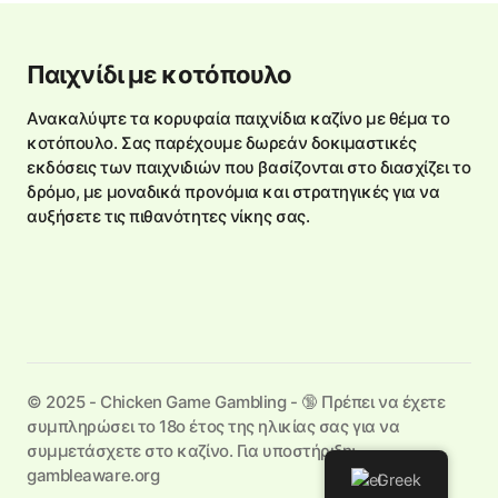
Παιχνίδι με κοτόπουλο
Ανακαλύψτε τα κορυφαία παιχνίδια καζίνο με θέμα το
κοτόπουλο. Σας παρέχουμε δωρεάν δοκιμαστικές
εκδόσεις των παιχνιδιών που βασίζονται στο διασχίζει το
δρόμο, με μοναδικά προνόμια και στρατηγικές για να
αυξήσετε τις πιθανότητες νίκης σας.
©️ 2025 - Chicken Game Gambling - 🔞 Πρέπει να έχετε
συμπληρώσει το 18ο έτος της ηλικίας σας για να
συμμετάσχετε στο καζίνο. Για υποστήριξη:
gambleaware.org
Greek