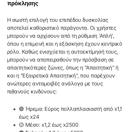
πρόκλησης
Η σωστή επιλογή του επιπέδου δυσκολίας
αποτελεί καθοριστικό παράγοντα. Οι χρήστες
μπορούν να αρχίσουν από τη ρύθμιση 'Απλή',
όπου η επιμονή και η εξάσκηση έχουν κεντρικό
ρόλο. Καθώς ενισχύεται η αυτοεκτίμησή τους,
μπορούν να αποπειραθούν την πρόσβαση σε
απαιτητικότερες ζώνες, όπως η "Απαιτητική" ή
και η "Εξαιρετικά Απαιτητική", που παρέχουν
ανώτερες ανταμοιβές ανάλογα με τους
πιθανούς κινδύνους:
🟢 Ήρεμα: Εύρος πολλαπλασιαστή από x1,1
έως x24
🟡 Μέσο: x1,2 έως x2500