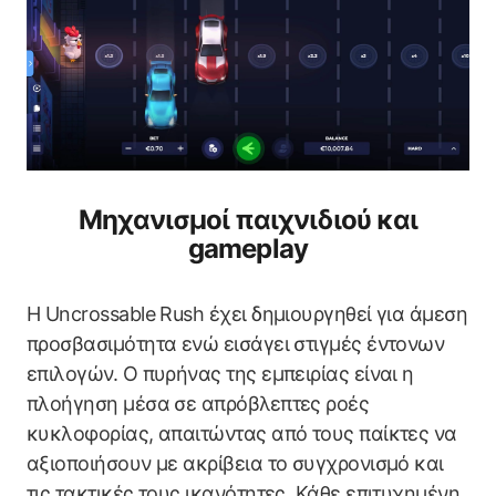
Μηχανισμοί παιχνιδιού και
gameplay
Η Uncrossable Rush έχει δημιουργηθεί για άμεση
προσβασιμότητα ενώ εισάγει στιγμές έντονων
επιλογών. Ο πυρήνας της εμπειρίας είναι η
πλοήγηση μέσα σε απρόβλεπτες ροές
κυκλοφορίας, απαιτώντας από τους παίκτες να
αξιοποιήσουν με ακρίβεια το συγχρονισμό και
τις τακτικές τους ικανότητες. Κάθε επιτυχημένη