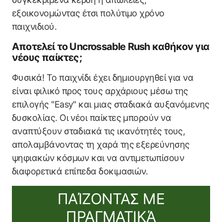
εξοικονομώντας έτσι πολύτιμο χρόνο
παιχνιδιού.
Αποτελεί το Uncrossable Rush καθήκον για
νέους παίκτες;
Φυσικά! Το παιχνίδι έχει δημιουργηθεί για να
είναι φιλικό προς τους αρχάριους μέσω της
επιλογής "Easy" και μιας σταδιακά αυξανόμενης
δυσκολίας. Οι νέοι παίκτες μπορούν να
αναπτύξουν σταδιακά τις ικανότητές τους,
απολαμβάνοντας τη χαρά της εξερεύνησης
ψηφιακών κόσμων και να αντιμετωπίσουν
διαφορετικά επίπεδα δοκιμασιών.
ΠΑΊΖΟΝΤΑΣ ΜΕ
ΠΡΑΓΜΑΤΙΚΆ