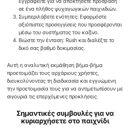
Εγγραφείτε για να αποκτήσετε πρόσβαση
σε ένα πλήθος ψυχαγωγικών παιχνιδιών.
Συμπεριλάβετε ενότητες: Εφαρμόστε
αξιόπιστες προσεγγίσεις που προσφέρονται
μέσω του συστήματος του καζίνο.
Βιώστε την ένταση: Rush και διαλέξτε το
δικό σας βαθμό δοκιμασίας.
Αυτή η αναλυτική εκμάθηση βήμα-βήμα
προετοιμάζει τους αρχάριους χρήστες,
διευκολύνοντας τη διαδικασία και εγγυώμενη
την προετοιμασία τους για να αντιμετωπίσουν με
σιγουριά τις επερχόμενες προκλήσεις.
Σημαντικές συμβουλές για να
κυριαρχήσετε στο παιχνίδι