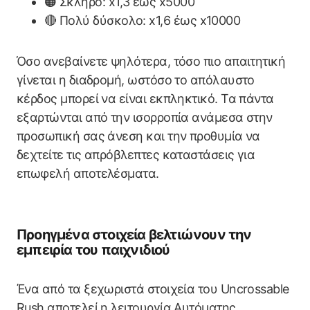
🟠 Σκληρό: x1,3 έως x5000
🔴 Πολύ δύσκολο: x1,6 έως x10000
Όσο ανεβαίνετε ψηλότερα, τόσο πιο απαιτητική
γίνεται η διαδρομή, ωστόσο το απόλαυστο
κέρδος μπορεί να είναι εκπληκτικό. Τα πάντα
εξαρτώνται από την ισορροπία ανάμεσα στην
προσωπική σας άνεση και την προθυμία να
δεχτείτε τις απρόβλεπτες καταστάσεις για
επωφελή αποτελέσματα.
Προηγμένα στοιχεία βελτιώνουν την
εμπειρία του παιχνιδιού
Ένα από τα ξεχωριστά στοιχεία του Uncrossable
Rush αποτελεί η λειτουργία Αυτόματης