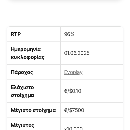
RTP
96%
Ημερομηνία
01.06.2025
κυκλοφορίας
Πάροχος
Evoplay
Ελάχιστο
€/$0.10
στοίχημα
Μέγιστο στοίχημα
€/$7500
Μέγιστος
x10,000