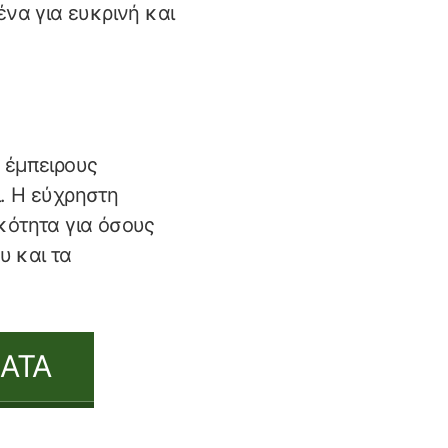
ένα για ευκρινή και
α έμπειρους
ι. Η εύχρηστη
κότητα για όσους
υ και τα
ΑΤΑ