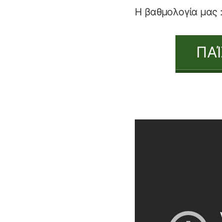
Η βαθμολογία μας :
ΠΑ