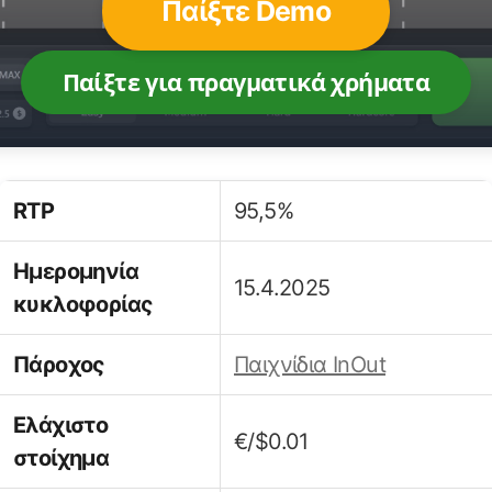
Παίξτε Demo
Παίξτε για πραγματικά χρήματα
RTP
95,5%
Ημερομηνία
15.4.2025
κυκλοφορίας
Πάροχος
Παιχνίδια InOut
Ελάχιστο
€/$0.01
στοίχημα