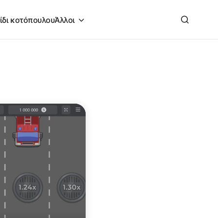
ίδι κοτόπουλου
Άλλοι