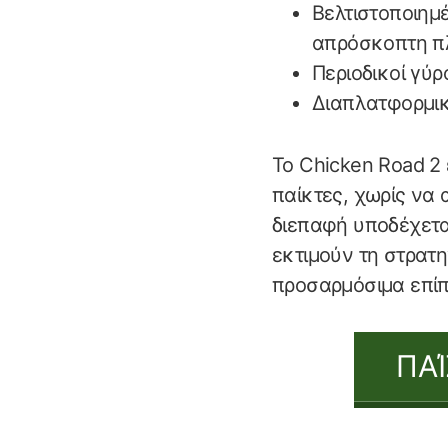
Βελτιστοποιημέ
απρόσκοπτη π
Περιοδικοί γύ
Διαπλατφορμικ
Το Chicken Road 2 
παίκτες, χωρίς να 
διεπαφή υποδέχετα
εκτιμούν τη στρατη
προσαρμόσιμα επίπ
ΠΑ