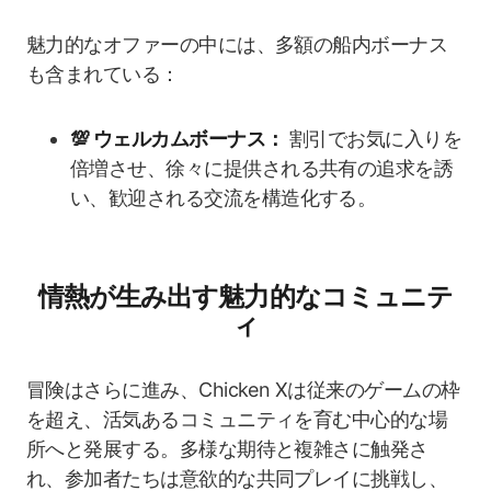
魅力的なオファーの中には、多額の船内ボーナス
も含まれている：
💯 ウェルカムボーナス：
割引でお気に入りを
倍増させ、徐々に提供される共有の追求を誘
い、歓迎される交流を構造化する。
情熱が生み出す魅力的なコミュニテ
ィ
冒険はさらに進み、Chicken Xは従来のゲームの枠
を超え、活気あるコミュニティを育む中心的な場
所へと発展する。多様な期待と複雑さに触発さ
れ、参加者たちは意欲的な共同プレイに挑戦し、