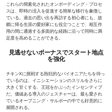
これらの簡素化されたオンボーディング・プロセ
スは、即時の没入を促進する簡単な移行を象徴し
ている。過去の思い出を再訪する初心者にも、故
郷に帰る生涯の愛好家にも役立つことで、相互作
用の間に通過する多面的な経路に沿って同時に満
足度を高めることができる。
見逃せないボーナスでスタート地点
を強化
チキンXに挑戦する熱狂的なパイオニアたちを待っ
ているのは、イニシエーションのスリルをさらに
大きく甘くする、王冠をかぶったインセンティブ
だ。価値ある導入のジェスチャーは、最も愛され
ているオープニング・サルボーの中でも好意的に
展開される。