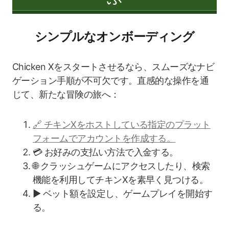
シンプルなオンボーディング
Chicken Xをスタートさせるなら、スムーズなナビ
ゲーション手順が不可欠です。直感的な操作を通
じて、新たな冒険の旅へ：
🔗 チキンXをホストしている指定のプラット
フォームでアカウントを作成する。
💳 お好みの支払い方法で入金する。
🌐 クラッシュゲームにアクセスしたり、検索
機能を利用してチキンXを素早く見つける。
▶️ ベット額を設定し、ゲームプレイを開始す
る。