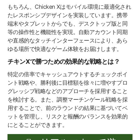
もちろん、Chicken Xはモバイル環境に最適化され
たレスポンシブデザインを実装しています。携帯
端末やタブレットからでも、デスクトップ版と同
等の操作性と機能性を実現。自動アカウント同期
や直感的なタッチインターフェースにより、あら
ゆる場所で快適なゲーム体験をお届けします。
チキンXで勝つための効果的な戦略とは？
特定の倍率でキャッシュアウトするチェックポイ
ント戦略や、勝利後に目標額を徐々に増やすプロ
グレッシブ戦略などのアプローチを採用すること
を検討する。また、調整マーチンゲール戦略を採
用することで、前のラウンドの結果に基づいてベ
ットを管理し、リスクと報酬のバランスを効果的
にとることができます。