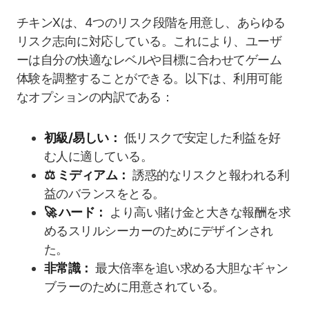
チキンXは、4つのリスク段階を用意し、あらゆる
リスク志向に対応している。これにより、ユーザ
ーは自分の快適なレベルや目標に合わせてゲーム
体験を調整することができる。以下は、利用可能
なオプションの内訳である：
初級/易しい：
低リスクで安定した利益を好
む人に適している。
⚖️ ミディアム：
誘惑的なリスクと報われる利
益のバランスをとる。
🚀 ハード：
より高い賭け金と大きな報酬を求
めるスリルシーカーのためにデザインされ
た。
非常識：
最大倍率を追い求める大胆なギャン
ブラーのために用意されている。