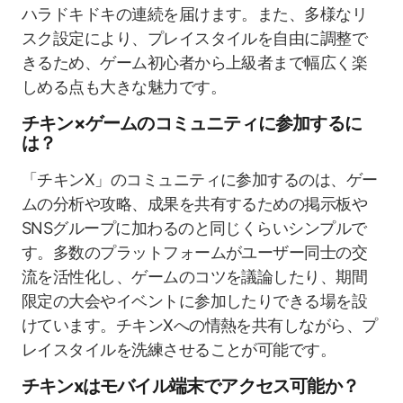
ハラドキドキの連続を届けます。また、多様なリ
スク設定により、プレイスタイルを自由に調整で
きるため、ゲーム初心者から上級者まで幅広く楽
しめる点も大きな魅力です。
チキン×ゲームのコミュニティに参加するに
は？
「チキンX」のコミュニティに参加するのは、ゲー
ムの分析や攻略、成果を共有するための掲示板や
SNSグループに加わるのと同じくらいシンプルで
す。多数のプラットフォームがユーザー同士の交
流を活性化し、ゲームのコツを議論したり、期間
限定の大会やイベントに参加したりできる場を設
けています。チキンXへの情熱を共有しながら、プ
レイスタイルを洗練させることが可能です。
チキンxはモバイル端末でアクセス可能か？