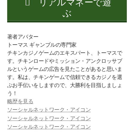
リアルマネーで遊
ぶ
トーマス
ギャンブルの専門家
チキンカジノゲームのエキスパート、トーマスで
す。チキンロードやミッション・アンクロッサブ
ルというゲームの広告を見たことがあると思いま
す。私は、チキンゲームで信頼できるカジノを選
ぶお手伝いをしますので、大勝利を目指しましょ
う！
略歴を見る