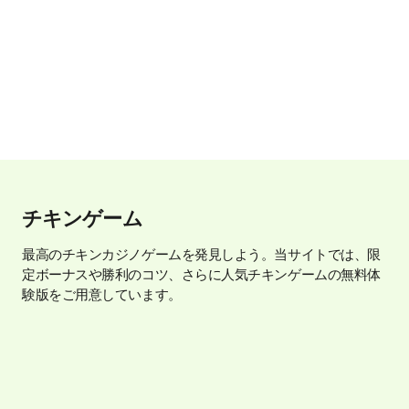
チキンゲーム
最高のチキンカジノゲームを発見しよう。当サイトでは、限
定ボーナスや勝利のコツ、さらに人気チキンゲームの無料体
験版をご用意しています。