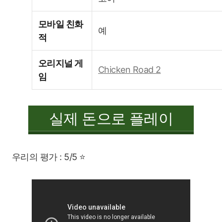
모바일 친화
예
적
오리지널 게
Chicken Road 2
임
실제 돈으로 플레이
우리의 평가 : 5/5 ⭐