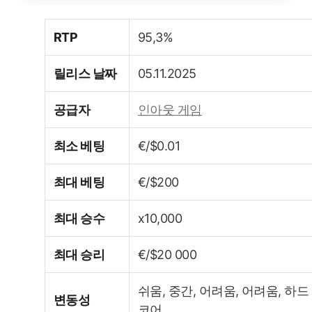
RTP
95,3%
릴리스 날짜
05.11.2025
공급자
인아웃 게임
최소 베팅
€/$0.01
최대 베팅
€/$200
최대 승수
x10,000
최대 승리
€/$20 000
쉬움, 중간, 어려움, 어려움, 하드
변동성
코어