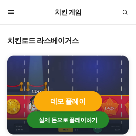
치킨 게임
치킨로드 라스베이거스
데모 플레이
실제 돈으로 플레이하기