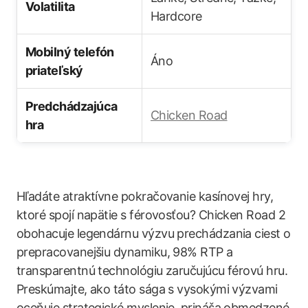
Volatilita
Hardcore
Mobilný telefón
Áno
priateľský
Predchádzajúca
Chicken Road
hra
Hľadáte atraktívne pokračovanie kasínovej hry,
ktoré spojí napätie s férovosťou? Chicken Road 2
obohacuje legendárnu výzvu prechádzania ciest o
prepracovanejšiu dynamiku, 98% RTP a
transparentnú technológiu zaručujúcu férovú hru.
Preskúmajte, ako táto sága s vysokými výzvami
oceňuje strategické myslenie, prináša obmedzené