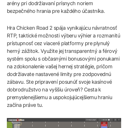
arény pri dodržiavaní prísnych noriem
bezpečného hrania pre každého účastníka.
Hra Chicken Road 2 spája vynikajúcu návratnosť
RTP, taktické možnosti výberu výhier a rozmanitú
prístupnosť cez viaceré platformy pre plynulý
herný zážitok. Využite jej transparentný a férový
systém spolu s občasnými bonusovými ponukami
na zdokonalenie vašej hernej stratégie, pričom
dodržiavate nastavené limity pre zodpovednú
zábavu. Ste pripravení posunúť svoje kasínové
dobrodružstvo na vyššiu úroveň? Cesta k
premyslenejšiemu a uspokojujúcejšiemu hraniu
začína práve tu.