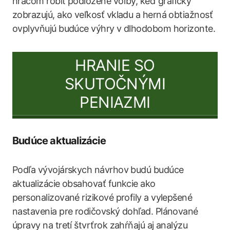
hráčom robiť podložené voľby, keď graficky
zobrazujú, ako veľkosť vkladu a herná obtiažnosť
ovplyvňujú budúce výhry v dlhodobom horizonte.
HRANIE SO
SKUTOČNÝMI
PENIAZMI
Budúce aktualizácie
Podľa vývojárskych návrhov budú budúce
aktualizácie obsahovať funkcie ako
personalizované rizikové profily a vylepšené
nastavenia pre rodičovský dohľad. Plánované
úpravy na tretí štvrťrok zahŕňajú aj analýzu