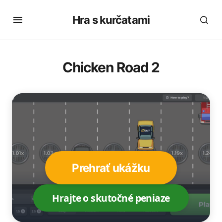
Hra s kurčatami
Chicken Road 2
Prehrať ukážku
Hrajte o skutočné peniaze