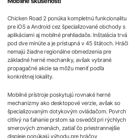
Mobilné skúsenosti
Chicken Road 2 ponúka kompletnú funkcionalitu
pre iOS a Android cez špecializované obchody s
aplikáciami aj mobilné prehliadače. Inštalácia trvá
pod dve minúte a je prístupná v 45 štátoch. Hráči
nemajú žiadne regionálne obmedzenia pre
základné herné mechaniky, avšak vybrané
propagačné akcie sa môžu meniť podľa
konkrétnej lokality.
Mobilné prístroje poskytujú rovnaké herné
mechanizmy ako desktopové verzie, avšak so
špecializovaným dotykovým ovládačom. Povrch
citlivý na ťahanie prstom sa osvedčil pri rýchlych
smerových zmenách, zatiaľ čo priestrannejšie
displeje ponúkajú výhodu pre hráčov