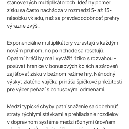
stanovených multiplikátoroch. Ideálny pomer
zisku sa často nachádza v rozmedzí 5- až 15-
násobku vkladu, než sa pravdepodobnosť prehry
výrazne zvýši.
Exponenciálne multiplikátory vzrastajú s každým
novým pruhom, no po nehode sa resetujú.
Opatrní hráči by mali vyvážiť riziko s rozvahou –
posúvať hranice v bonusových kolách a zároveň
zajišťovať zisku v bežnom režime hry. Náhodný
výskyt zlatého vajíčka prináša špičkové príležitosti
pre výber peňazí s bonusovými odmenami.
Medzi typické chyby patrí snaženie sa dobehnúť
straty rýchlymi stávkami a prehliadanie rozdielov
v dopravnom systéme medzi rôznymi úrovňami