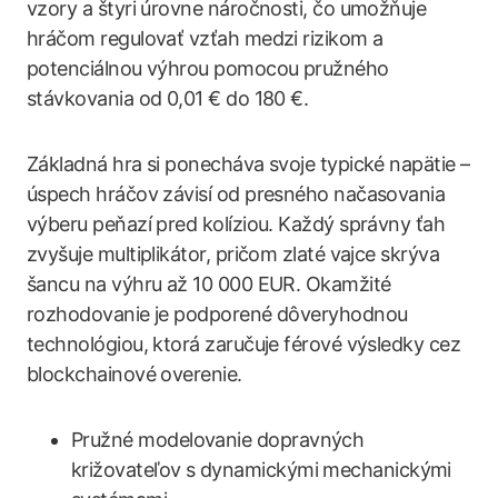
vzory a štyri úrovne náročnosti, čo umožňuje
hráčom regulovať vzťah medzi rizikom a
potenciálnou výhrou pomocou pružného
stávkovania od 0,01 € do 180 €.
Základná hra si ponecháva svoje typické napätie –
úspech hráčov závisí od presného načasovania
výberu peňazí pred kolíziou. Každý správny ťah
zvyšuje multiplikátor, pričom zlaté vajce skrýva
šancu na výhru až 10 000 EUR. Okamžité
rozhodovanie je podporené dôveryhodnou
technológiou, ktorá zaručuje férové výsledky cez
blockchainové overenie.
Pružné modelovanie dopravných
križovateľov s dynamickými mechanickými