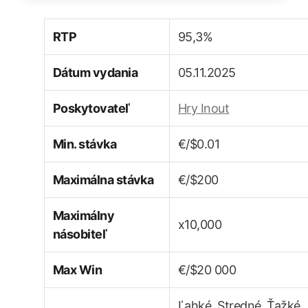
RTP
95,3%
Dátum vydania
05.11.2025
Poskytovateľ
Hry Inout
Min. stávka
€/$0.01
Maximálna stávka
€/$200
Maximálny
x10,000
násobiteľ
Max Win
€/$20 000
Ľahké, Stredné, Ťažké,