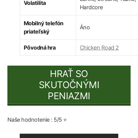
Volatilita
Hardcore
Mobilný telefón
Áno
priateľský
Pôvodná hra
Chicken Road 2
HRAŤ SO
SKUTOČNÝMI
PENIAZMI
Naše hodnotenie : 5/5 ⭐