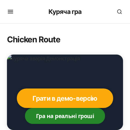
Куряча гра
Chicken Route
Грати в демо-версію
Гра на реальні гроші