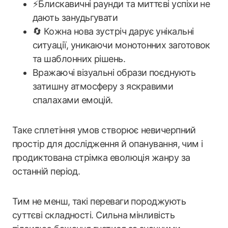
⚡️Блискавичні раунди та миттєві успіхи не
дають занудьгувати
🔄 Кожна нова зустріч дарує унікальні
ситуації, уникаючи монотонних заготовок
та шаблонних рішень.
Вражаючі візуальні образи поєднують
затишну атмосферу з яскравими
спалахами емоцій.
Таке сплетіння умов створює невичерпний
простір для дослідження й опанування, чим і
продиктована стрімка еволюція жанру за
останній період.
Тим не менш, такі переваги породжують
суттєві складності. Сильна мінливість