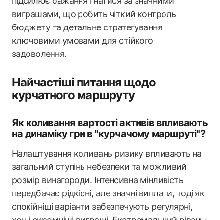
підсилює бажання гнатися за значними
виграшами, що робить чіткий контроль
бюджету та детальне стратегування
ключовими умовами для стійкого
задоволення.
Найчастіші питання щодо
курчатного маршруту
Як коливання вартості активів впливають
на динаміку гри в "курчачому маршруті"?
Налаштування коливань ризику впливають на
загальний ступінь небезпеки та можливий
розмір винагороди. Інтенсивна мінливість
передбачає рідкісні, але значні виплати, тоді як
спокійніші варіанти забезпечують регулярні,
хоч і скромніші виграші. Екстремальний рівень: