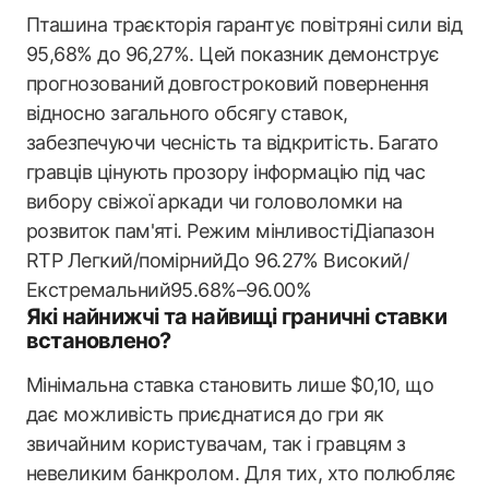
Пташина траєкторія гарантує повітряні сили від
95,68% до 96,27%. Цей показник демонструє
прогнозований довгостроковий повернення
відносно загального обсягу ставок,
забезпечуючи чесність та відкритість. Багато
гравців цінують прозору інформацію під час
вибору свіжої аркади чи головоломки на
розвиток пам'яті. Режим мінливостіДіапазон
RTP Легкий/помірнийДо 96.27% Високий/
Екстремальний95.68%–96.00%
Які найнижчі та найвищі граничні ставки
встановлено?
Мінімальна ставка становить лише $0,10, що
дає можливість приєднатися до гри як
звичайним користувачам, так і гравцям з
невеликим банкролом. Для тих, хто полюбляє