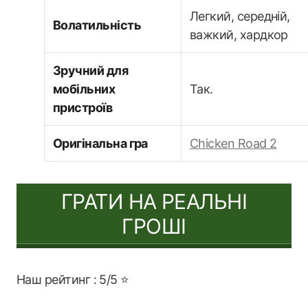
Легкий, середній,
Волатильність
важкий, хардкор
Зручний для
мобільних
Так.
пристроїв
Оригінальна гра
Chicken Road 2
ГРАТИ НА РЕАЛЬНІ
ГРОШІ
Наш рейтинг : 5/5 ⭐