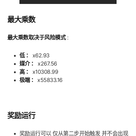
最大乘数
最大乘数取决于风险模式
:
低 ：
x62.93
媒介 ：
х267.56
高 ：
х10308.99
极端 ：
х55833.16
奖励运行
奖励运行可以 仅从第二步开始触发 并不会出现