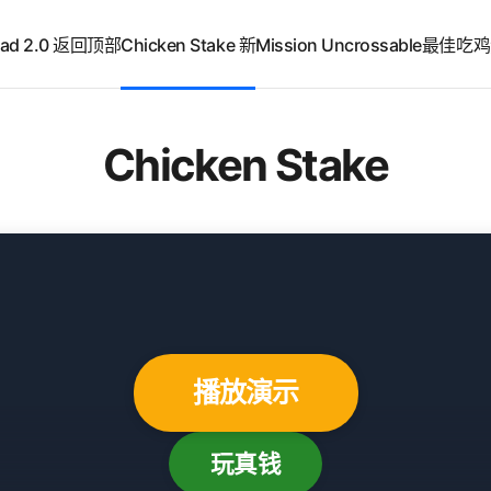
Road 2.0 返回顶部
Chicken Stake 新
Mission Uncrossable
最佳吃鸡
Chicken Stake
播放演示
玩真钱