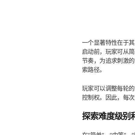
一个显著特性在于其
启动前，玩家可从简
节奏，为追求刺激的
索路径。
玩家可以调整每轮的
控制权。因此，每次
探索难度级别