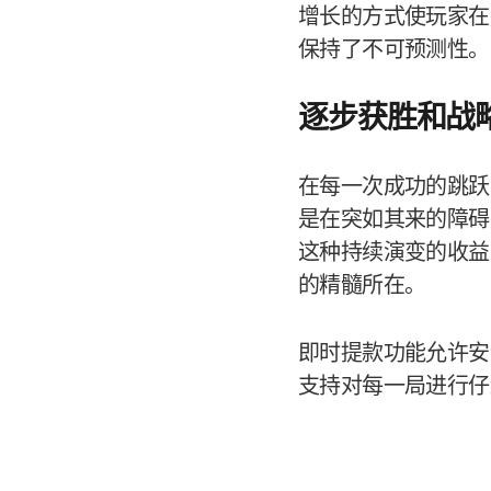
增长的方式使玩家在
保持了不可预测性。
逐步获胜和战
在每一次成功的跳跃
是在突如其来的障碍
这种持续演变的收益与
的精髓所在。
即时提款功能允许安
支持对每一局进行仔