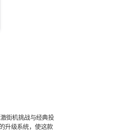
激街机挑战与经典投
的升级系统，使这款