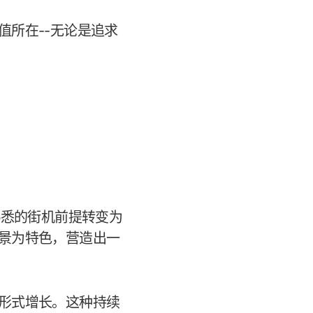
所在--无论是追求
悉的街机前提转变为
景为特色，营造出一
形式增长。这种持续