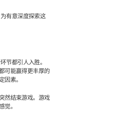
能，为有意深度探索这
每个环节都引人入胜。
都可能赢得更丰厚的
定因素。
突然结束游戏。游戏
感觉。