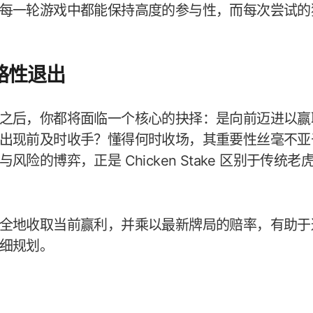
每一轮游戏中都能保持高度的参与性，而每次尝试的
略性退出
之后，你都将面临一个核心的抉择：是向前迈进以赢
出现前及时收手？懂得何时收场，其重要性丝毫不亚
风险的博弈，正是 Chicken Stake 区别于传统
全地收取当前赢利，并乘以最新牌局的赔率，有助于
细规划。