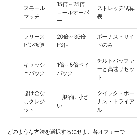
15倍～25倍
スモール
ストレッチ試算
ロールオーバ
マッチ
表
ー
フリース
20倍～35倍
ボーナス・サイ
ピン換算
FS値
ドのみ
チルトバッファ
キャッシ
1倍～5倍ペイ
ーと高速リセッ
ュバック
バック
ト
賭け金な
クイック・ボー
一般的に小さ
しクレジ
ナス・トライア
い
ット
ル
どのような方法を選択するにせよ、各オファーで