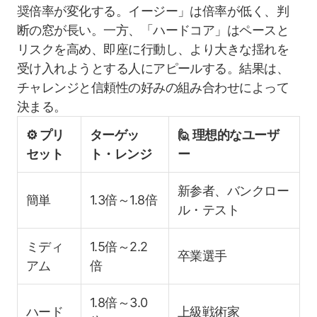
奨倍率が変化する。イージー」は倍率が低く、判
断の窓が長い。一方、「ハードコア」はペースと
リスクを高め、即座に行動し、より大きな揺れを
受け入れようとする人にアピールする。結果は、
チャレンジと信頼性の好みの組み合わせによって
決まる。
⚙️ プリ
ターゲッ
🙋 理想的なユーザ
セット
ト・レンジ
ー
新参者、バンクロー
簡単
1.3倍～1.8倍
ル・テスト
ミディ
1.5倍～2.2
卒業選手
アム
倍
1.8倍～3.0
ハード
上級戦術家