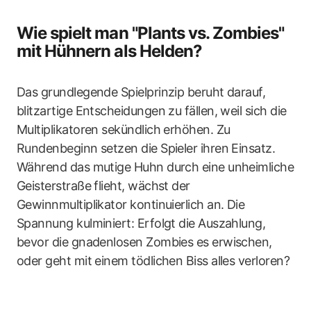
Wie spielt man "Plants vs. Zombies"
mit Hühnern als Helden?
Das grundlegende Spielprinzip beruht darauf,
blitzartige Entscheidungen zu fällen, weil sich die
Multiplikatoren sekündlich erhöhen. Zu
Rundenbeginn setzen die Spieler ihren Einsatz.
Während das mutige Huhn durch eine unheimliche
Geisterstraße flieht, wächst der
Gewinnmultiplikator kontinuierlich an. Die
Spannung kulminiert: Erfolgt die Auszahlung,
bevor die gnadenlosen Zombies es erwischen,
oder geht mit einem tödlichen Biss alles verloren?