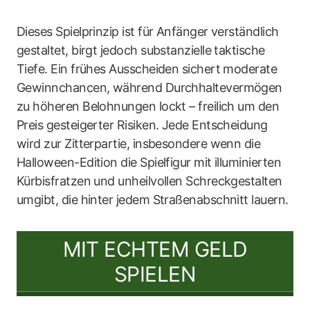
Dieses Spielprinzip ist für Anfänger verständlich
gestaltet, birgt jedoch substanzielle taktische
Tiefe. Ein frühes Ausscheiden sichert moderate
Gewinnchancen, während Durchhaltevermögen
zu höheren Belohnungen lockt – freilich um den
Preis gesteigerter Risiken. Jede Entscheidung
wird zur Zitterpartie, insbesondere wenn die
Halloween-Edition die Spielfigur mit illuminierten
Kürbisfratzen und unheilvollen Schreckgestalten
umgibt, die hinter jedem Straßenabschnitt lauern.
MIT ECHTEM GELD
SPIELEN