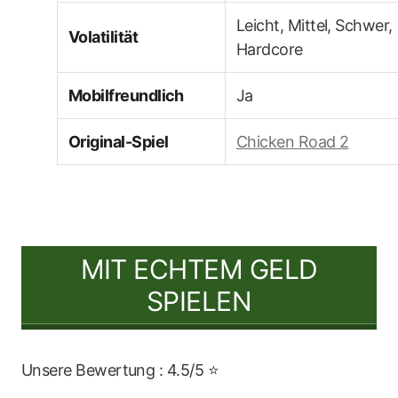
Leicht, Mittel, Schwer,
Volatilität
Hardcore
Mobilfreundlich
Ja
Original-Spiel
Chicken Road 2
MIT ECHTEM GELD
SPIELEN
Unsere Bewertung : 4.5/5 ⭐