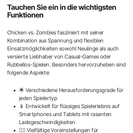
Tauchen Sie ein in die wichtigsten
Funktionen
Chicken vs. Zombies fasziniert mit seiner
Kombination aus Spannung und flexiblen
Einsatzmöglichkeiten sowohl Neulinge als auch
versierte Liebhaber von Casual-Games oder
Rubbellos-Spielen. Besonders hervorzuheben sind
folgende Aspekte:
🌟 Verschiedene Herausforderungsgrade für
jeden Spielertyp
📱 Entwickelt für flüssiges Spielerlebnis auf
Smartphones und Tablets mit rasanten
Ladegeschwindigkeiten
🧟‍♂️ Vielfältige Voreinstellungen für