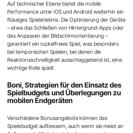
Auf technischer Ebene bietet die mobile
Performance unter iOS und Android weiterhin ein
flüssiges Spielerlebnis. Die Optimierung der Geräte
– etwa das Schließen von Hintergrund-Apps oder
das Anpassen der Bildschirmorientierung –
garantiert ein ruckelfreies Spiel, was besonders
bei temporeichen Spielen, bei denen die
Reaktionsschnelligkeit ausschlaggebend ist, eine
wichtige Rolle spielt.
Boni, Strategien für den Einsatz des
Spielbudgets und Überlegungen zu
mobilen Endgeräten
Verschiedene Bonusangebote können das
Spielebudget aufbessern, auch wenn sie meist an