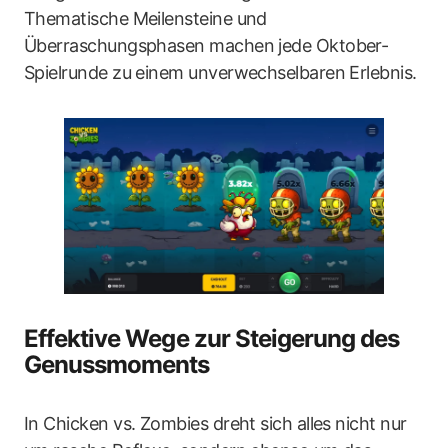
Thematische Meilensteine und
Überraschungsphasen machen jede Oktober-
Spielrunde zu einem unverwechselbaren Erlebnis.
Effektive Wege zur Steigerung des
Genussmoments
In Chicken vs. Zombies dreht sich alles nicht nur