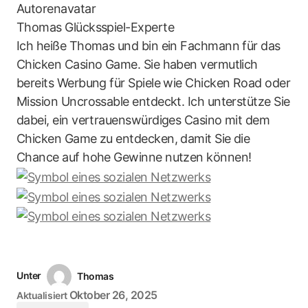
Thomas
Glücksspiel-Experte
Ich heiße Thomas und bin ein Fachmann für das
Chicken Casino Game. Sie haben vermutlich
bereits Werbung für Spiele wie Chicken Road oder
Mission Uncrossable entdeckt. Ich unterstütze Sie
dabei, ein vertrauenswürdiges Casino mit dem
Chicken Game zu entdecken, damit Sie die
Chance auf hohe Gewinne nutzen können!
Unter
Thomas
Oktober 26, 2025
Aktualisiert