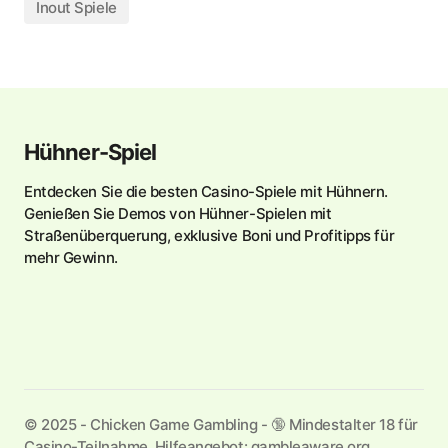
Inout Spiele
Hühner-Spiel
Entdecken Sie die besten Casino-Spiele mit Hühnern.
Genießen Sie Demos von Hühner-Spielen mit
Straßenüberquerung, exklusive Boni und Profitipps für
mehr Gewinn.
©️ 2025 - Chicken Game Gambling - 🔞 Mindestalter 18 für
Casino-Teilnahme. Hilfeangebot: gambleaware.org