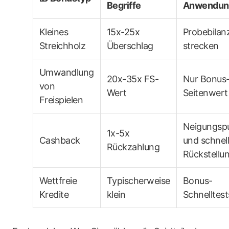
Begriffe
Anwendung
Kleines
15x-25x
Probebilan
Streichholz
Überschlag
strecken
Umwandlung
20x-35x FS-
Nur Bonus
von
Wert
Seitenwert
Freispielen
Neigungspu
1x-5x
Cashback
und schnel
Rückzahlung
Rückstellu
Wettfreie
Typischerweise
Bonus-
Kredite
klein
Schnelltest