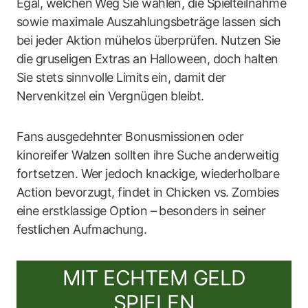
Egal, welchen Weg Sie wählen, die Spielteilnahme
sowie maximale Auszahlungsbeträge lassen sich
bei jeder Aktion mühelos überprüfen. Nutzen Sie
die gruseligen Extras an Halloween, doch halten
Sie stets sinnvolle Limits ein, damit der
Nervenkitzel ein Vergnügen bleibt.
Fans ausgedehnter Bonusmissionen oder
kinoreifer Walzen sollten ihre Suche anderweitig
fortsetzen. Wer jedoch knackige, wiederholbare
Action bevorzugt, findet in Chicken vs. Zombies
eine erstklassige Option – besonders in seiner
festlichen Aufmachung.
MIT ECHTEM GELD
SPIELEN