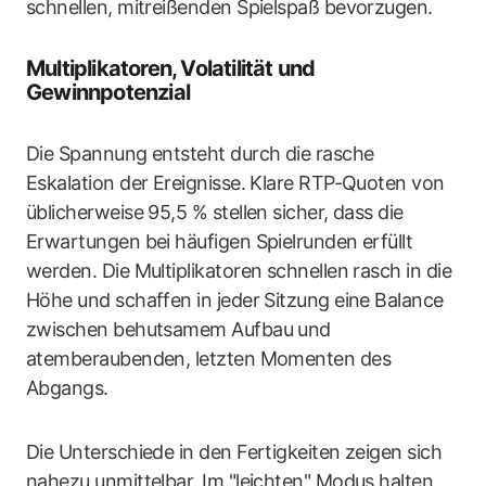
schnellen, mitreißenden Spielspaß bevorzugen.
Multiplikatoren, Volatilität und
Gewinnpotenzial
Die Spannung entsteht durch die rasche
Eskalation der Ereignisse. Klare RTP-Quoten von
üblicherweise 95,5 % stellen sicher, dass die
Erwartungen bei häufigen Spielrunden erfüllt
werden. Die Multiplikatoren schnellen rasch in die
Höhe und schaffen in jeder Sitzung eine Balance
zwischen behutsamem Aufbau und
atemberaubenden, letzten Momenten des
Abgangs.
Die Unterschiede in den Fertigkeiten zeigen sich
nahezu unmittelbar. Im "leichten" Modus halten