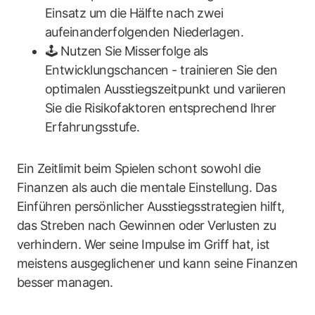
Einsatz um die Hälfte nach zwei
aufeinanderfolgenden Niederlagen.
🕹️ Nutzen Sie Misserfolge als
Entwicklungschancen - trainieren Sie den
optimalen Ausstiegszeitpunkt und variieren
Sie die Risikofaktoren entsprechend Ihrer
Erfahrungsstufe.
Ein Zeitlimit beim Spielen schont sowohl die
Finanzen als auch die mentale Einstellung. Das
Einführen persönlicher Ausstiegsstrategien hilft,
das Streben nach Gewinnen oder Verlusten zu
verhindern. Wer seine Impulse im Griff hat, ist
meistens ausgeglichener und kann seine Finanzen
besser managen.