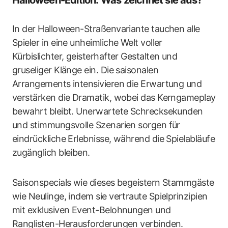
Halloween-Edition: Was zeichnet sie aus?
In der Halloween-Straßenvariante tauchen alle
Spieler in eine unheimliche Welt voller
Kürbislichter, geisterhafter Gestalten und
gruseliger Klänge ein. Die saisonalen
Arrangements intensivieren die Erwartung und
verstärken die Dramatik, wobei das Kerngameplay
bewahrt bleibt. Unerwartete Schrecksekunden
und stimmungsvolle Szenarien sorgen für
eindrückliche Erlebnisse, während die Spielabläufe
zugänglich bleiben.
Saisonspecials wie dieses begeistern Stammgäste
wie Neulinge, indem sie vertraute Spielprinzipien
mit exklusiven Event-Belohnungen und
Ranglisten-Herausforderungen verbinden.