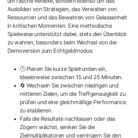
um rasche Reflexe, sondern ebenso um das
Ausbilden von Strategien, das Verwalten von
Ressourcen und das Bewahren von Gelassenheit
in kritischen Momenten. Eine methodische
Spielweise unterstützt dabei, stets den Überblick
zu wahren, besonders beim Wechsel von der
Demoversion zum Echtgeldmodus:
🕒 Planen Sie kurze Spielrunden ein,
idealerweise zwischen 15 und 25 Minuten.
🔄 Wechseln Sie zwischen niedrigen und
mittleren Zielen, um die Treffgenauigkeit zu
prüfen und eine gleichmäßige Performance
zu etablieren.
Falls die Resultate nachlassen oder das
Zögern wächst, senken Sie die
Zielmultiplikatoren und verringern Sie den