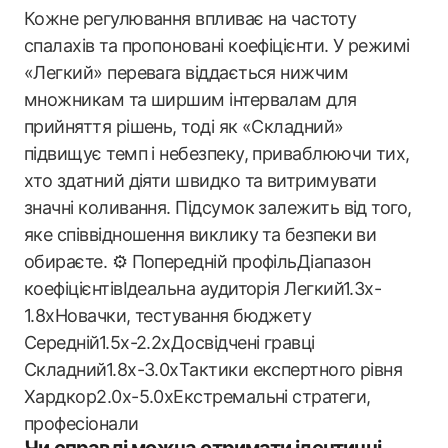
Кожне регулювання впливає на частоту
спалахів та пропоновані коефіцієнти. У режимі
«Легкий» перевага віддається нижчим
множникам та ширшим інтервалам для
прийняття рішень, тоді як «Складний»
підвищує темп і небезпеку, приваблюючи тих,
хто здатний діяти швидко та витримувати
значні коливання. Підсумок залежить від того,
яке співвідношення виклику та безпеки ви
обираєте. ⚙️ Попередній профільДіапазон
коефіцієнтівІдеальна аудиторія Легкий1.3x-
1.8xНовачки, тестування бюджету
Середній1.5x-2.2xДосвідчені гравці
Складний1.8x-3.0xТактики експертного рівня
Хардкор2.0x-5.0xЕкстремальні стратеги,
професіонали
Чи справді можна отримати ідентичні