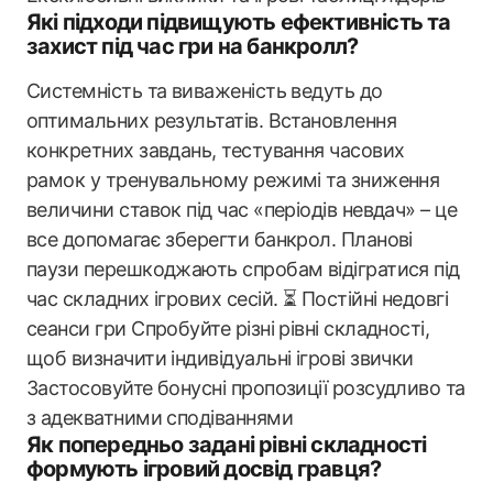
Які підходи підвищують ефективність та
захист під час гри на банкролл?
Системність та виваженість ведуть до
оптимальних результатів. Встановлення
конкретних завдань, тестування часових
рамок у тренувальному режимі та зниження
величини ставок під час «періодів невдач» – це
все допомагає зберегти банкрол. Планові
паузи перешкоджають спробам відігратися під
час складних ігрових сесій. ⏳ Постійні недовгі
сеанси гри Спробуйте різні рівні складності,
щоб визначити індивідуальні ігрові звички
Застосовуйте бонусні пропозиції розсудливо та
з адекватними сподіваннями
Як попередньо задані рівні складності
формують ігровий досвід гравця?