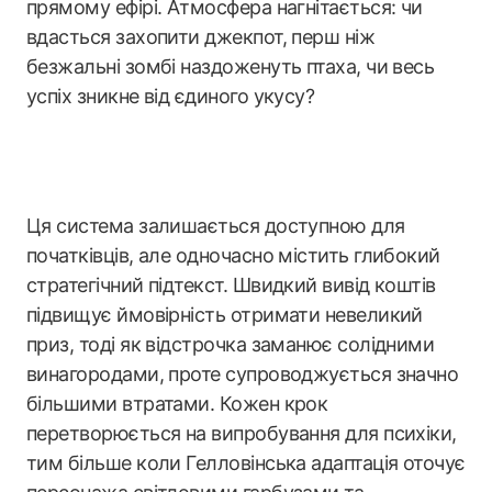
прямому ефірі. Атмосфера нагнітається: чи
вдасться захопити джекпот, перш ніж
безжальні зомбі наздоженуть птаха, чи весь
успіх зникне від єдиного укусу?
Ця система залишається доступною для
початківців, але одночасно містить глибокий
стратегічний підтекст. Швидкий вивід коштів
підвищує ймовірність отримати невеликий
приз, тоді як відстрочка заманює солідними
винагородами, проте супроводжується значно
більшими втратами. Кожен крок
перетворюється на випробування для психіки,
тим більше коли Гелловінська адаптація оточує