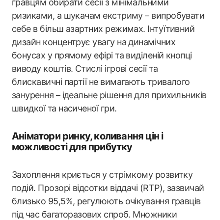
гравцям обирати сесії з мінімальними
ризиками, а шукачам екстриму – випробувати
себе в більш азартних режимах. Інтуїтивний
дизайн концентрує увагу на динамічних
бонусах у прямому ефірі та виділеній кнопці
виводу коштів. Стислі ігрові сесії та
блискавичні партії не вимагають тривалого
занурення – ідеальне рішення для прихильників
швидкої та насиченої гри.
Аніматори ринку, коливання цін і
можливості для прибутку
Захоплення криється у стрімкому розвитку
подій. Прозорі відсотки віддачі (RTP), зазвичай
близько 95,5%, регулюють очікування гравців
під час багаторазових спроб. Множники