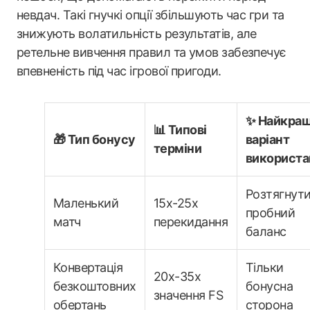
невдач. Такі гнучкі опції збільшують час гри та
знижують волатильність результатів, але
ретельне вивчення правил та умов забезпечує
впевненість під час ігрової пригоди.
✨ Найкра
📊 Типові
🎁 Тип бонусу
варіант
терміни
використа
Розтягнут
Маленький
15x-25x
пробний
матч
перекидання
баланс
Конвертація
Тільки
20x-35x
безкоштовних
бонусна
значення FS
обертань
сторона