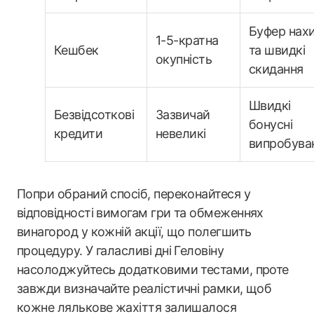
Буфер нах
1-5-кратна
Кешбек
та швидкі
окупність
скидання
Швидкі
Безвідсоткові
Зазвичай
бонусні
кредити
невеликі
випробува
Попри обраний спосіб, переконайтеся у
відповідності вимогам гри та обмеженнях
винагород у кожній акції, що полегшить
процедуру. У галасливі дні Геловіну
насолоджуйтесь додатковими тестами, проте
завжди визначайте реалістичні рамки, щоб
кожне лялькове жахіття залишалося