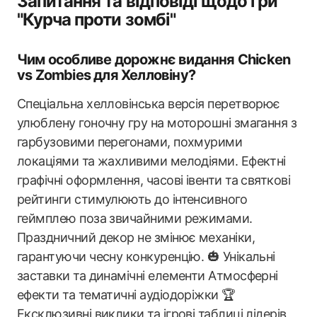
Запитання та відповіді щодо гри
"Курча проти зомбі"
Чим особливе дорожнє видання Chicken
vs Zombies для Хелловіну?
Спеціальна хелловінська версія перетворює
улюблену гоночну гру на моторошні змагання з
гарбузовими перегонами, похмурими
локаціями та жахливими мелодіями. Ефектні
графічні оформлення, часові івенти та святкові
рейтинги стимулюють до інтенсивного
геймплею поза звичайними режимами.
Праздничний декор не змінює механіки,
гарантуючи чесну конкуренцію. 🎃 Унікальні
заставки та динамічні елементи Атмосферні
ефекти та тематичні аудіодоріжки 🏆
Ексклюзивні виклики та ігрові таблиці лідерів