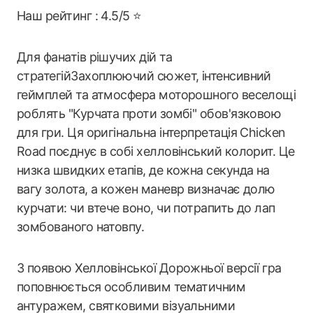
Наш рейтинг : 4.5/5 ⭐
Для фанатів рішучих дій та
стратегійЗахоплюючий сюжет, інтенсивний
геймплей та атмосфера моторошного веселощі
роблять "Курчата проти зомбі" обов'язковою
для гри. Ця оригінальна інтерпретація Chicken
Road поєднує в собі хелловінський колорит. Це
низка швидких етапів, де кожна секунда на
вагу золота, а кожен маневр визначає долю
курчати: чи втече воно, чи потрапить до лап
зомбованого натовпу.
З появою Хелловінської Дорожньої версії гра
поповнюється особливим тематичним
антуражем, святковими візуальними