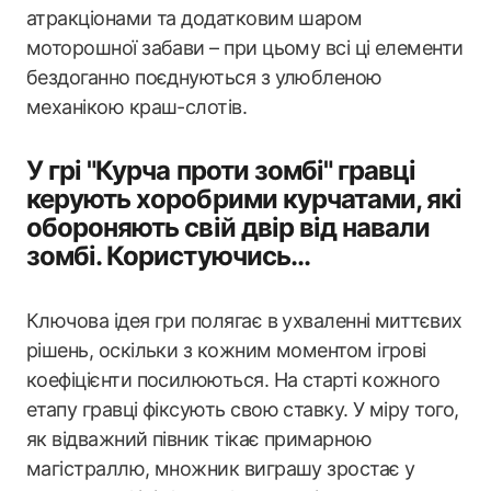
атракціонами та додатковим шаром
моторошної забави – при цьому всі ці елементи
бездоганно поєднуються з улюбленою
механікою краш-слотів.
У грі "Курча проти зомбі" гравці
керують хоробрими курчатами, які
обороняють свій двір від навали
зомбі. Користуючись...
Ключова ідея гри полягає в ухваленні миттєвих
рішень, оскільки з кожним моментом ігрові
коефіцієнти посилюються. На старті кожного
етапу гравці фіксують свою ставку. У міру того,
як відважний півник тікає примарною
магістраллю, множник виграшу зростає у