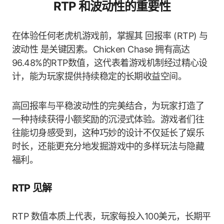
RTP 和波动性的重要性
在体验任何老虎机游戏前，掌握其 回报率 (RTP) 与
波动性 是关键因素。Chicken Chase 拥有高达
96.48%的RTP数值，这代表着游戏机制经过精心设
计，能为玩家提供持续稳定的长期收益空间。
高回报率与平稳波动性的完美结合，为玩家打造了
一种持续获得小额奖励的沉浸式体验。游戏者们往
往能切身感受到，这种巧妙的设计不仅延长了娱乐
时长，还能更充分地发掘游戏中的多样玩法与隐藏
福利。
RTP 见解
RTP 数值本质上代表，玩家每投入100美元，长期平