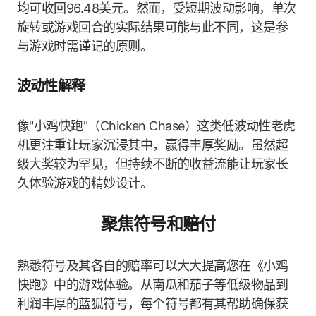
均可收回96.48美元。然而，受短期波动影响，单次
旋转或游戏回合的实际结果可能与此不同，这是参
与游戏时需谨记的原则。
波动性解释
像"小鸡快跑"（Chicken Chase）这类低波动性老虎
机更注重让玩家沉浸其中，赢得丰厚奖励。虽然超
级大奖较为罕见，但持续不断的收益流能让玩家长
久体验游戏的精妙设计。
聚焦符号和赔付
熟悉符号及其各自的赔率可以大大提高您在《小鸡
快跑》中的游戏体验。从南瓜和茄子等低级物品到
利润丰厚的蓝狐符号，每个符号都有其帮助确保获