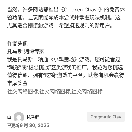
当然，许多网站都推出《Chicken Chase》的免费体
验功能，让玩家能零成本尝试并掌握玩法机制。这
尤其适合刚接触游戏、希望摸透规则的新用户。
托马斯
赌博专家
我是托马斯，精通《小鸡赌场》游戏。您可能看过
“鸡途”或“极限挑战”这类游戏的推广。我能为您挑选
值得信赖、拥有“吃鸡”游戏的平台，助您有机会赢得
丰厚奖金！
Pragmatic Play
由
托马斯
9 月 30, 2025
已更新