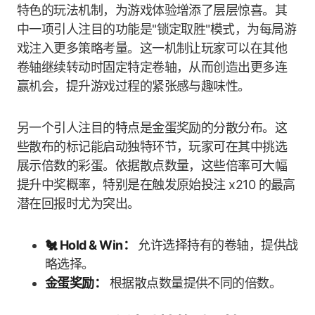
特色的玩法机制，为游戏体验增添了层层惊喜。其
中一项引人注目的功能是"锁定取胜"模式，为每局游
戏注入更多策略考量。这一机制让玩家可以在其他
卷轴继续转动时固定特定卷轴，从而创造出更多连
赢机会，提升游戏过程的紧张感与趣味性。
另一个引人注目的特点是金蛋奖励的分散分布。这
些散布的标记能启动独特环节，玩家可在其中挑选
展示倍数的彩蛋。依据散点数量，这些倍率可大幅
提升中奖概率，特别是在触发原始投注 x210 的最高
潜在回报时尤为突出。
🐔 Hold & Win：
允许选择持有的卷轴，提供战
略选择。
金蛋奖励：
根据散点数量提供不同的倍数。