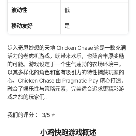
波动性
低
移动友好
是
步入奇思妙想的天地 Chicken Chase 这是一款充满
活力的老虎机游戏，既带来欢乐，也蕴含丰厚奖励
的可能。游戏设定于一个生气蓬勃的农场环境中，
以其多样化的角色和富有吸引力的特性捕获玩家的
心。Chicken Chase 由 Pragmatic Play 精心打造，
融合了娱乐性与策略元素，完美适合追求更精彩游
戏之旅的玩家们。
我们的评分 ： 3/5 ⭐
小鸡快跑游戏概述