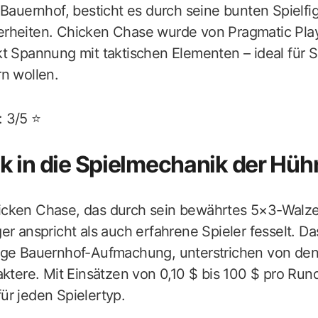
 Bauernhof, besticht es durch seine bunten Spielf
rheiten. Chicken Chase wurde von Pragmatic Play
t Spannung mit taktischen Elementen – ideal für Spi
n wollen.
 3/5 ⭐
ck in die Spielmechanik der Hü
cken Chase, das durch sein bewährtes 5×3-Walz
r anspricht als auch erfahrene Spieler fesselt. Da
ige Bauernhof-Aufmachung, unterstrichen von den
aktere. Mit Einsätzen von 0,10 $ bis 100 $ pro Rund
ür jeden Spielertyp.