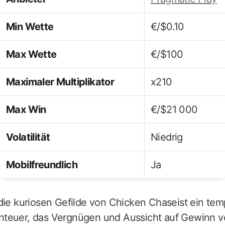
Min Wette
€/$0.10
Max Wette
€/$100
Maximaler Multiplikator
x210
Max Win
€/$21 000
Volatilität
Niedrig
Mobilfreundlich
Ja
die kuriosen Gefilde von Chicken Chaseist ein te
teuer, das Vergnügen und Aussicht auf Gewinn ve