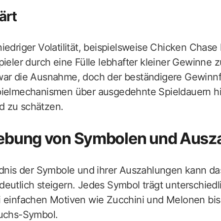
lärt
iedriger Volatilität, beispielsweise Chicken Chase
pieler durch eine Fülle lebhafter kleiner Gewinne z
war die Ausnahme, doch der beständigere Gewinnf
pielmechanismen über ausgedehnte Spieldauern h
d zu schätzen.
ebung von Symbolen und Ausz
ändnis der Symbole und ihrer Auszahlungen kann d
deutlich steigern. Jedes Symbol trägt unterschie
i einfachen Motiven wie Zucchini und Melonen bis
fuchs-Symbol.