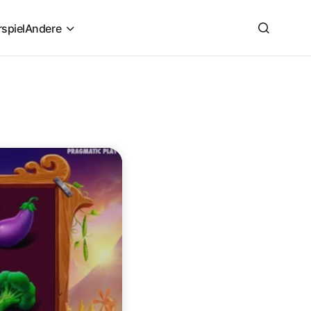
spiel
Andere