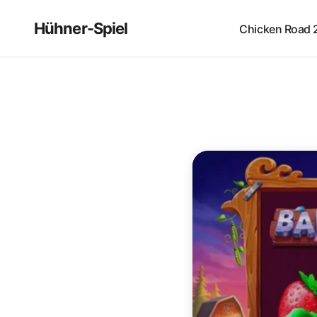
Hühner-Spiel
Chicken Road 