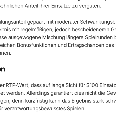
sehnlichen Anteil ihrer Einsätze zu vergüten.
lungsanteil gepaart mit moderater Schwankungsbre
ebnis mit regelmäßigen, jedoch bescheideneren G
diese ausgewogene Mischung längere Spielrunden b
reichen Bonusfunktionen und Ertragschancen des S
nnen.
en
r RTP-Wert, dass auf lange Sicht für $100 Einsat
et werden. Allerdings garantiert dies nicht die Ge
en, denn kurzfristig kann das Ergebnis stark sch
für verantwortungsbewusstes Spielen.