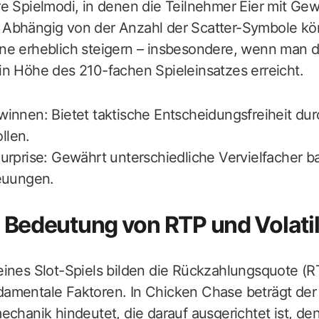
e Spielmodi, in denen die Teilnehmer Eier mit Gew
Abhängig von der Anzahl der Scatter-Symbole kö
ne erheblich steigern – insbesondere, wenn man 
n Höhe des 210-fachen Spieleinsatzes erreicht.
winnen: Bietet taktische Entscheidungsfreiheit dur
ollen.
urprise: Gewährt unterschiedliche Vervielfacher b
euungen.
 Bedeutung von RTP und Volatil
eines Slot-Spiels bilden die Rückzahlungsquote (R
fundamentale Faktoren. In Chicken Chase beträgt de
echanik hindeutet, die darauf ausgerichtet ist, d