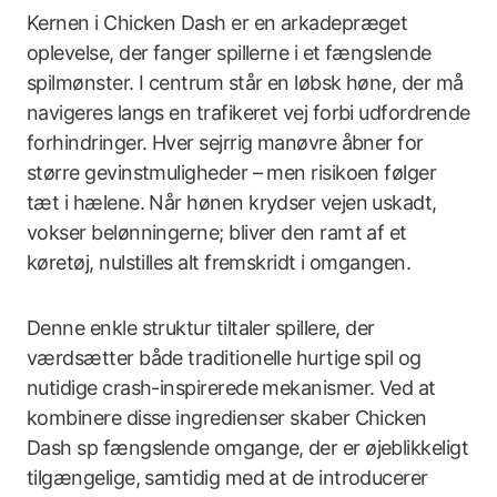
Kernen i Chicken Dash er en arkadepræget
oplevelse, der fanger spillerne i et fængslende
spilmønster. I centrum står en løbsk høne, der må
navigeres langs en trafikeret vej forbi udfordrende
forhindringer. Hver sejrrig manøvre åbner for
større gevinstmuligheder – men risikoen følger
tæt i hælene. Når hønen krydser vejen uskadt,
vokser belønningerne; bliver den ramt af et
køretøj, nulstilles alt fremskridt i omgangen.
Denne enkle struktur tiltaler spillere, der
værdsætter både traditionelle hurtige spil og
nutidige crash-inspirerede mekanismer. Ved at
kombinere disse ingredienser skaber Chicken
Dash sp fængslende omgange, der er øjeblikkeligt
tilgængelige, samtidig med at de introducerer