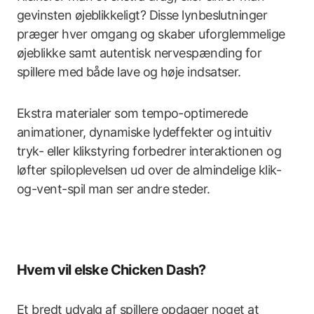
gevinsten øjeblikkeligt? Disse lynbeslutninger
præger hver omgang og skaber uforglemmelige
øjeblikke samt autentisk nervespænding for
spillere med både lave og høje indsatser.
Ekstra materialer som tempo-optimerede
animationer, dynamiske lydeffekter og intuitiv
tryk- eller klikstyring forbedrer interaktionen og
løfter spiloplevelsen ud over de almindelige klik-
og-vent-spil man ser andre steder.
Hvem vil elske Chicken Dash?
Et bredt udvalg af spillere opdager noget at