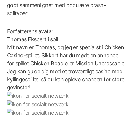
godt sammenlignet med populære crash-
spiltyper
Thomas
Ekspert i spil
Mit navn er Thomas, og jeg er specialist i Chicken
Casino-spillet. Sikkert har du mødt en annonce
for spillet Chicken Road eller Mission Uncrossable.
Jeg kan guide dig mod et troværdigt casino med
kyllingespillet, så du kan opleve chancen for store
gevinster!