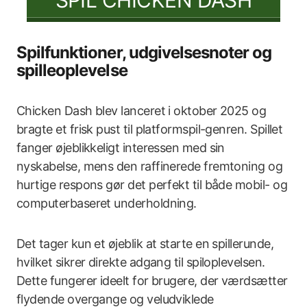
Spilfunktioner, udgivelsesnoter og
spilleoplevelse
Chicken Dash blev lanceret i oktober 2025 og
bragte et frisk pust til platformspil-genren. Spillet
fanger øjeblikkeligt interessen med sin
nyskabelse, mens den raffinerede fremtoning og
hurtige respons gør det perfekt til både mobil- og
computerbaseret underholdning.
Det tager kun et øjeblik at starte en spillerunde,
hvilket sikrer direkte adgang til spiloplevelsen.
Dette fungerer ideelt for brugere, der værdsætter
flydende overgange og veludviklede