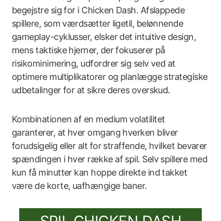
begejstre sig for i Chicken Dash. Afslappede
spillere, som værdsætter ligetil, belønnende
gameplay-cyklusser, elsker det intuitive design,
mens taktiske hjerner, der fokuserer på
risikominimering, udfordrer sig selv ved at
optimere multiplikatorer og planlægge strategiske
udbetalinger for at sikre deres overskud.
Kombinationen af en medium volatilitet
garanterer, at hver omgang hverken bliver
forudsigelig eller alt for straffende, hvilket bevarer
spændingen i hver række af spil. Selv spillere med
kun få minutter kan hoppe direkte ind takket
være de korte, uafhængige baner.
SPIL CHICKEN DASH