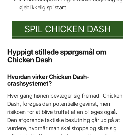
øjeblikkelig spilstart
SPIL CHICKEN DASH
Hyppigt stillede spørgsmål om
Chicken Dash
Hvordan virker Chicken Dash-
crashsystemet?
Hver gang hønen bevæger sig fremad i Chicken
Dash, forøges den potentielle gevinst, men
risikoen for at blive truffet af en bil øges også.
Den afgørende taktiske beslutning går ud på at
vurdere, hvornår man skal stoppe og sikre sig