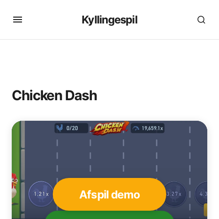
Kyllingespil
Chicken Dash
Afspil demo