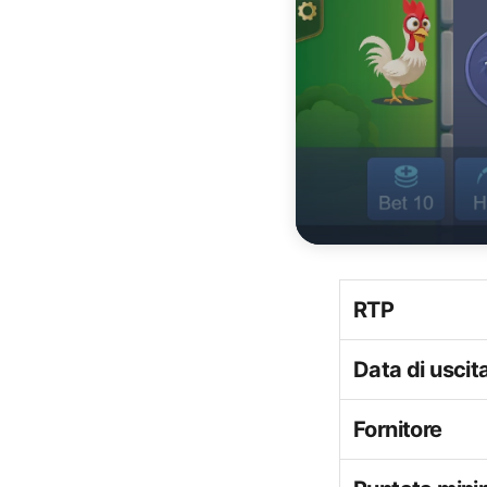
RTP
Data di uscit
Fornitore