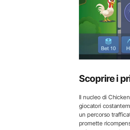
Scoprire i p
Il nucleo di Chicken
giocatori costanteme
un percorso traffic
promette ricompense