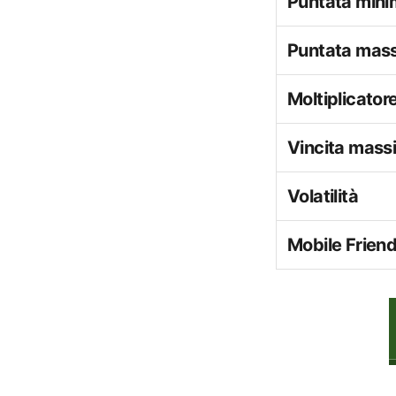
Puntata min
Puntata mas
Moltiplicato
Vincita mass
Volatilità
Mobile Friend