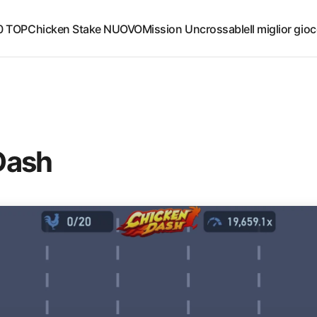
0 TOP
Chicken Stake NUOVO
Mission Uncrossable
Il miglior gio
Dash