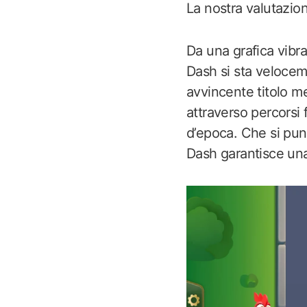
La nostra valutazion
Da una grafica vibr
Dash si sta velocem
avvincente titolo me
attraverso percorsi 
d’epoca. Che si pun
Dash garantisce una 