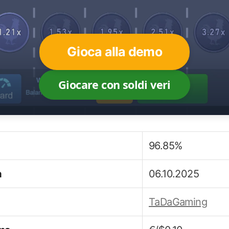
Gioca alla demo
Giocare con soldi veri
96.85%
a
06.10.2025
TaDaGaming