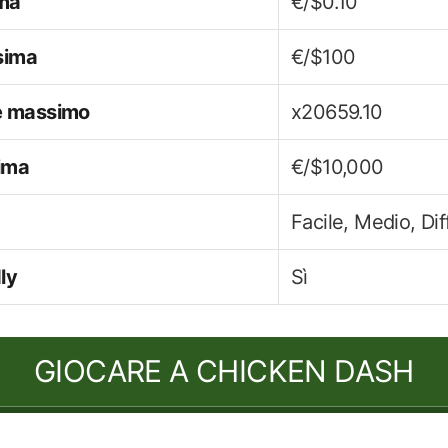
ima
€/$0.10
sima
€/$100
re massimo
x20659.10
ima
€/$10,000
Facile, Medio, Diff
ly
Sì
GIOCARE A CHICKEN DASH