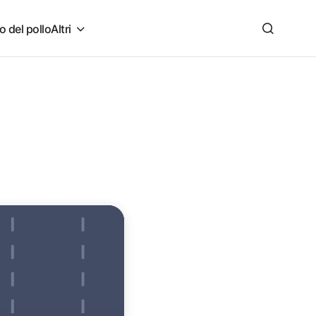
co del pollo
Altri