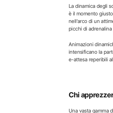
La dinamica degli sco
è il momento giusto 
nell'arco di un atti
picchi di adrenalin
Animazioni dinamich
intensificano la par
e-attesa reperibili a
Chi apprezzer
Una vasta gamma di 