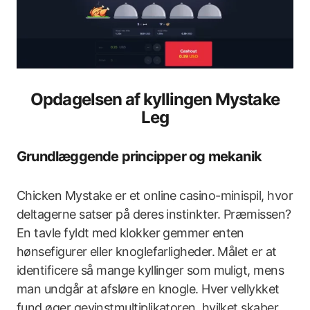
Opdagelsen af kyllingen Mystake
Leg
Grundlæggende principper og mekanik
Chicken Mystake er et online casino-minispil, hvor
deltagerne satser på deres instinkter. Præmissen?
En tavle fyldt med klokker gemmer enten
hønsefigurer eller knoglefarligheder. Målet er at
identificere så mange kyllinger som muligt, mens
man undgår at afsløre en knogle. Hver vellykket
fund øger gevinstmultiplikatoren, hvilket skaber