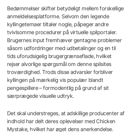
Bedømmelser skifter betydeligt mellem forskellige
anmeldelsesplatforme. Selvom den legende
kyllingetemaer tiltaler nogle, påpeger andre
tvivlsomme procedurer på virtuelle spilportaler.
Brugernes input fremhæver gentagne problemer
såsom udfordringer med udbetalinger og en til
tids uforudsigelig brugergrænseflade, hvilket
rejser alvorlige spørgsmål om denne spilsites
troværdighed. Trods disse advarsler forbliver
kyllingen på mærkelig vis populær blandt
pengespillere – formodentlig på grund af sit
særprægede visuelle udtryk.
Det skal understreges, at adskillige producenter af
indhold har delt deres oplevelser med Chicken
Mystake, hvilket har øget dens anerkendelse.