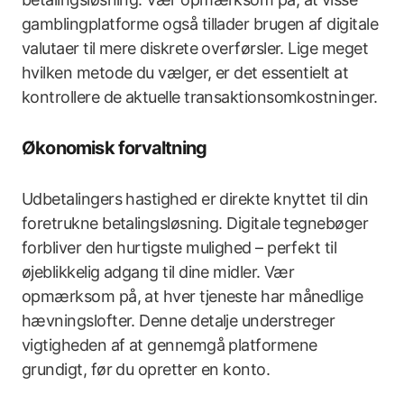
gamblingplatforme også tillader brugen af digitale
valutaer til mere diskrete overførsler. Lige meget
hvilken metode du vælger, er det essentielt at
kontrollere de aktuelle transaktionsomkostninger.
Økonomisk forvaltning
Udbetalingers hastighed er direkte knyttet til din
foretrukne betalingsløsning. Digitale tegnebøger
forbliver den hurtigste mulighed – perfekt til
øjeblikkelig adgang til dine midler. Vær
opmærksom på, at hver tjeneste har månedlige
hævningslofter. Denne detalje understreger
vigtigheden af at gennemgå platformene
grundigt, før du opretter en konto.