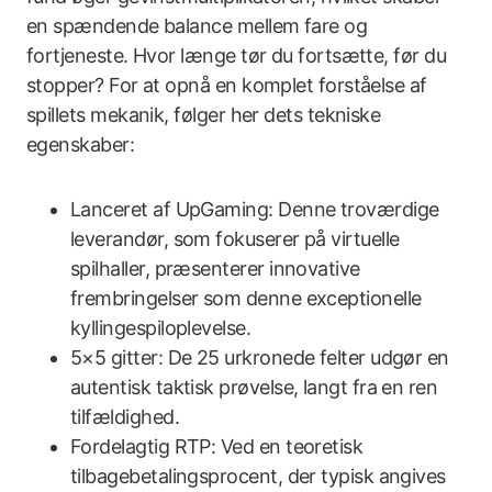
en spændende balance mellem fare og
fortjeneste. Hvor længe tør du fortsætte, før du
stopper? For at opnå en komplet forståelse af
spillets mekanik, følger her dets tekniske
egenskaber:
Lanceret af UpGaming: Denne troværdige
leverandør, som fokuserer på virtuelle
spilhaller, præsenterer innovative
frembringelser som denne exceptionelle
kyllingespiloplevelse.
5×5 gitter: De 25 urkronede felter udgør en
autentisk taktisk prøvelse, langt fra en ren
tilfældighed.
Fordelagtig RTP: Ved en teoretisk
tilbagebetalingsprocent, der typisk angives