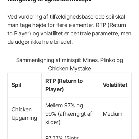
Ved vurdering af tilfældighedsbaserede spil skal
man tage højde for flere elementer. RTP (Return
to Player) og volatilitet er centrale parametre, men
de udgør ikke hele billedet.
Sammenligning af minispil: Mines, Plinko og
Chicken Mystake
RTP (Return to
Spil
Volatilitet
Player)
Mellem 97% og
Chicken
99% (afhængigt af
Medium
Upgaming
kilder)
97.27% (Slots