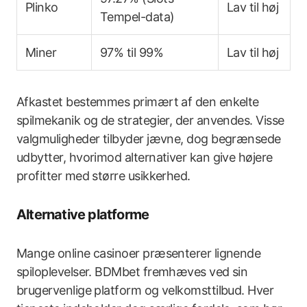
Plinko
Lav til høj
Tempel-data)
Miner
97% til 99%
Lav til høj
Afkastet bestemmes primært af den enkelte
spilmekanik og de strategier, der anvendes. Visse
valgmuligheder tilbyder jævne, dog begrænsede
udbytter, hvorimod alternativer kan give højere
profitter med større usikkerhed.
Alternative platforme
Mange online casinoer præsenterer lignende
spiloplevelser. BDMbet fremhæves ved sin
brugervenlige platform og velkomsttilbud. Hver