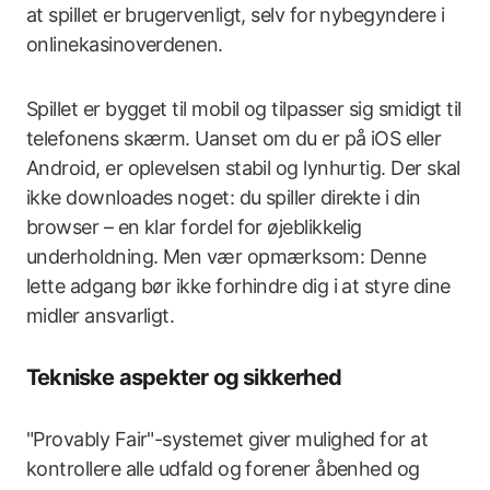
at spillet er brugervenligt, selv for nybegyndere i
onlinekasinoverdenen.
Spillet er bygget til mobil og tilpasser sig smidigt til
telefonens skærm. Uanset om du er på iOS eller
Android, er oplevelsen stabil og lynhurtig. Der skal
ikke downloades noget: du spiller direkte i din
browser – en klar fordel for øjeblikkelig
underholdning. Men vær opmærksom: Denne
lette adgang bør ikke forhindre dig i at styre dine
midler ansvarligt.
Tekniske aspekter og sikkerhed
"Provably Fair"-systemet giver mulighed for at
kontrollere alle udfald og forener åbenhed og