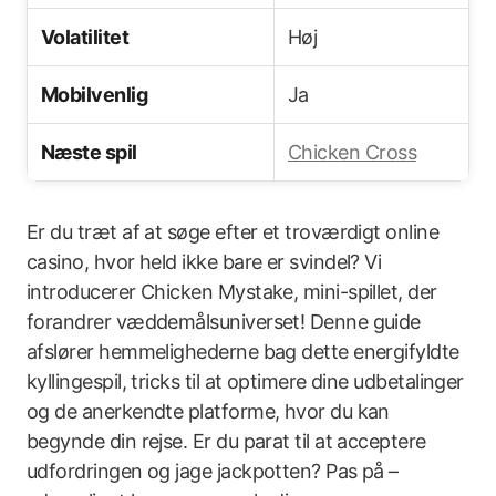
Volatilitet
Høj
Mobilvenlig
Ja
Næste spil
Chicken Cross
Er du træt af at søge efter et troværdigt online
casino, hvor held ikke bare er svindel? Vi
introducerer Chicken Mystake, mini-spillet, der
forandrer væddemålsuniverset! Denne guide
afslører hemmelighederne bag dette energifyldte
kyllingespil, tricks til at optimere dine udbetalinger
og de anerkendte platforme, hvor du kan
begynde din rejse. Er du parat til at acceptere
udfordringen og jage jackpotten? Pas på –