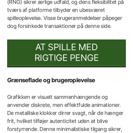
(RNG) sikrer ærlige udfald, og dens fleksibilitet på
tværs af platforme tilbyder en ubesværet
spilleoplevelse. Visse brugeranmeldelser påpeger
dog forsinkede transaktioner på denne side.
AT SPILLE MED
RIGTIGE PENGE
Grænseflade og brugeroplevelse
Grafikken er visuelt sammenhængende og
anvender diskrete, men effektfulde animationer.
De metalliske klokker dirrer svagt, når de hænger
frit, hvilket tilføjer autenticitet uden at blive
forstyrrende. Denne minimalistiske tilgang sikrer,