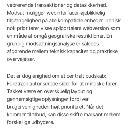
vedrørende transaktioner og datasikkerhed.
Modsat muliggør webinterfacer øjeblikkelig
tilgængelighed på alle kompatible enheder. Ironisk
nok prioriterer visse spilportalers webversion som
en måde at omgå geografiske restriktioner. En
grundig modsætningsanalyse er således
afgørende mellem teknisk kapacitet og praktiske
overvejelser.
Det er dog enighed om et centralt budskab:
Foretræk autoriserede sider for at mindske farer.
Takket være en overskuelig layout og
gennemsigtige oplysninger forbliver
brugervenligheden højt prioriteret. Når det
kommer til tilbud, kan disse skifte markant mellem
forskellige udbydere.