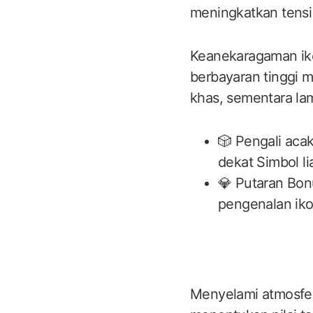
meningkatkan tensi
Keanekaragaman iko
berbayaran tinggi 
khas, sementara la
🎲 Pengali aca
dekat Simbol lia
💎 Putaran Bon
pengenalan iko
Menyelami atmosfer