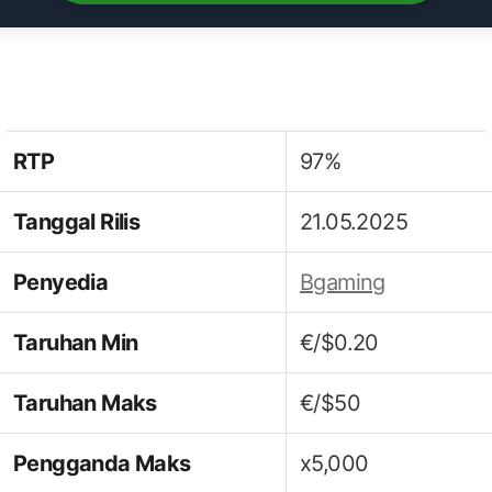
RTP
97%
Tanggal Rilis
21.05.2025
Penyedia
Bgaming
Taruhan Min
€/$0.20
Taruhan Maks
€/$50
Pengganda Maks
x5,000