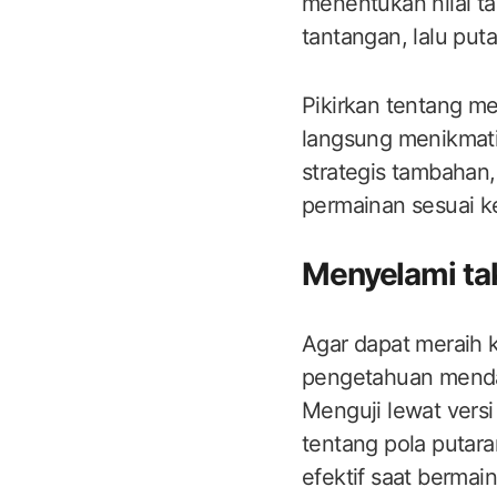
menentukan nilai t
tantangan, lalu put
Pikirkan tentang m
langsung menikmati
strategis tambahan
permainan sesuai k
Menyelami ta
Agar dapat meraih 
pengetahuan mendal
Menguji lewat ver
tentang pola putar
efektif saat bermai