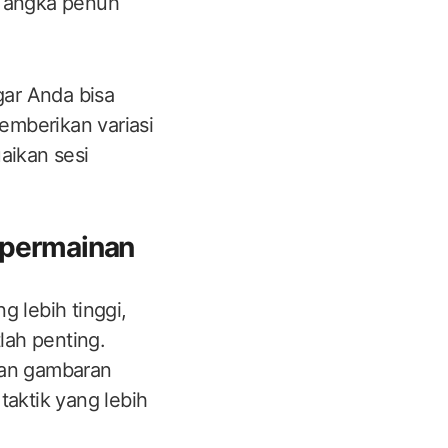
a angka penuh
gar Anda bisa
emberikan variasi
aikan sesi
 permainan
 lebih tinggi,
lah penting.
kan gambaran
aktik yang lebih