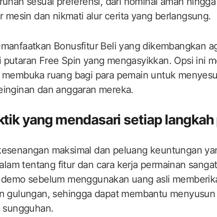
aruhan sesuai preferensi, dari nominal aman hingg
ar mesin dan nikmati alur cerita yang berlangsung.
emanfaatkan Bonusfitur Beli yang dikembangkan a
 putaran Free Spin yang mengasyikkan. Opsi ini m
, membuka ruang bagi para pemain untuk menyesu
einginan dan anggaran mereka.
ktik yang mendasari setiap langkah
kesenangan maksimal dan peluang keuntungan yang
am tentang fitur dan cara kerja permainan sangat
si demo sebelum menggunakan uang asli memberi
an gulungan, sehingga dapat membantu menyusun t
n sungguhan.