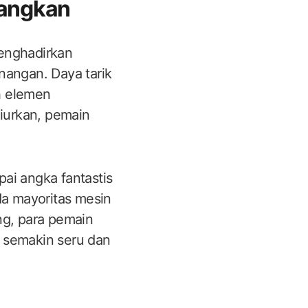
gangkan
menghadirkan
angan. Daya tarik
h elemen
giurkan, pemain
ai angka fantastis
a mayoritas mesin
ng, para pemain
n semakin seru dan