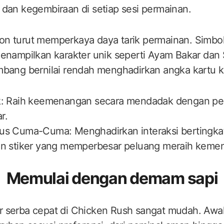
 dan kegembiraan di setiap sesi permainan.
n turut memperkaya daya tarik permainan. Simbo
menampilkan karakter unik seperti Ayam Bakar dan
mbang bernilai rendah menghadirkan angka kartu kl
k: Raih keemenangan secara mendadak dengan peng
r.
us Cuma-Cuma: Menghadirkan interaksi bertingkat
n stiker yang memperbesar peluang meraih kemena
Memulai dengan demam sapi
 serba cepat di Chicken Rush sangat mudah. Awa