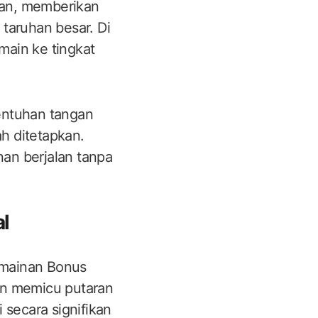
ran, memberikan
taruhan besar. Di
main ke tingkat
entuhan tangan
h ditetapkan.
an berjalan tanpa
l
rmainan Bonus
in memicu putaran
 secara signifikan