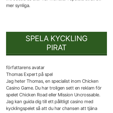
mer synliga.
SPELA KYCKLING
PIRAT
Thomas
Expert på spel
Jag heter Thomas, en specialist inom Chicken
Casino Game. Du har troligen sett en reklam för
spelet Chicken Road eller Mission Uncrossable.
Jag kan guida dig till ett pålitligt casino med
kycklingspelet så att du har chansen att tjäna