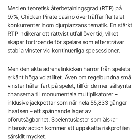
Med en teoretisk återbetalningsgrad (RTP) på
97%, Chicken Pirate casino överträffar flertalet
konkurrenter inom djurpiazzans tematik. En stärkt
RTP indikerar ett rättvist utfall över tid, vilket
skapar förtroende för spelare som eftersträvar
stabila vinster vid kontinuerliga spelsessioner.
Men den äkta adrenalinkicken härrör från spelets
erkänt höga volatilitet. Även om regelbundna små
vinster håller fart på spelet, tillför de mer sällsynta
chanserna till monumentala multiplikatorer –
inklusive jackpottar som når hela 55,833 gånger
insatsen – ett spännande lager av
oförutsägbarhet. Spelentusiaster som älskar
intensiv action kommer att uppskatta riskprofilen
särskilt mycket.