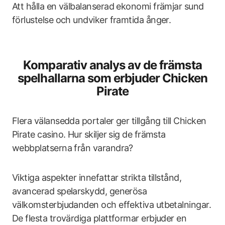
Att hålla en välbalanserad ekonomi främjar sund
förlustelse och undviker framtida ånger.
Komparativ analys av de främsta
spelhallarna som erbjuder Chicken
Pirate
Flera välansedda portaler ger tillgång till Chicken
Pirate casino. Hur skiljer sig de främsta
webbplatserna från varandra?
Viktiga aspekter innefattar strikta tillstånd,
avancerad spelarskydd, generösa
välkomsterbjudanden och effektiva utbetalningar.
De flesta trovärdiga plattformar erbjuder en