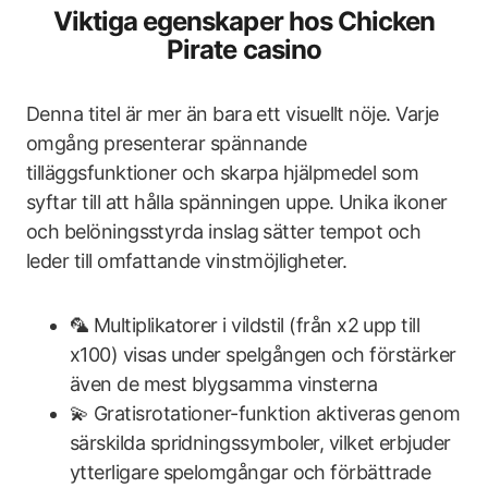
Viktiga egenskaper hos Chicken
Pirate casino
Denna titel är mer än bara ett visuellt nöje. Varje
omgång presenterar spännande
tilläggsfunktioner och skarpa hjälpmedel som
syftar till att hålla spänningen uppe. Unika ikoner
och belöningsstyrda inslag sätter tempot och
leder till omfattande vinstmöjligheter.
🦜 Multiplikatorer i vildstil (från x2 upp till
x100) visas under spelgången och förstärker
även de mest blygsamma vinsterna
💫 Gratisrotationer-funktion aktiveras genom
särskilda spridningssymboler, vilket erbjuder
ytterligare spelomgångar och förbättrade