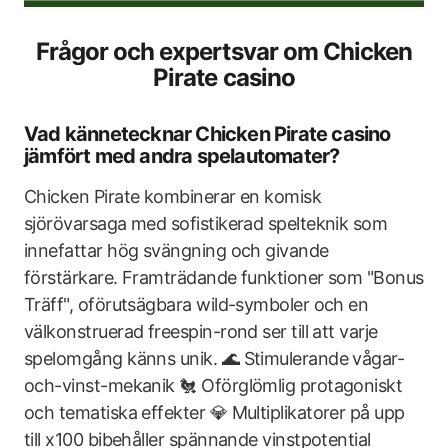
Frågor och expertsvar om Chicken
Pirate casino
Vad kännetecknar Chicken Pirate casino
jämfört med andra spelautomater?
Chicken Pirate kombinerar en komisk
sjörövarsaga med sofistikerad spelteknik som
innefattar hög svängning och givande
förstärkare. Framträdande funktioner som "Bonus
Träff", oförutsägbara wild-symboler och en
välkonstruerad freespin-rond ser till att varje
spelomgång känns unik. 🌊 Stimulerande vågar-
och-vinst-mekanik 🐔 Oförglömlig protagoniskt
och tematiska effekter 💎 Multiplikatorer på upp
till x100 bibehåller spännande vinstpotential