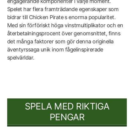
engagerande komponenter i varje moment.
Spelet har flera framträdande egenskaper som
bidrar till Chicken Pirate s enorma popularitet.
Med sin förföriskt höga vinstmultiplikator och en
återbetalningsprocent över genomsnittet, finns
det många faktorer som gör denna originella
äventyrssaga unik inom fågelinspirerade
spelvärldar.
SPELA MED RIKTIGA
PENGAR