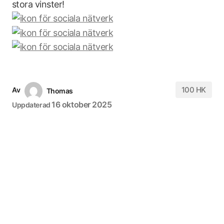
stora vinster!
100 HK
Av
Thomas
16 oktober 2025
Uppdaterad