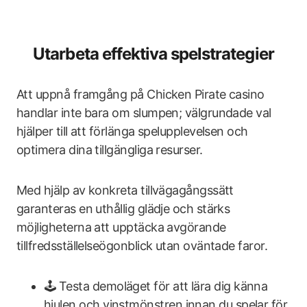
Utarbeta effektiva spelstrategier
Att uppnå framgång på Chicken Pirate casino
handlar inte bara om slumpen; välgrundade val
hjälper till att förlänga spelupplevelsen och
optimera dina tillgängliga resurser.
Med hjälp av konkreta tillvägagångssätt
garanteras en uthållig glädje och stärks
möjligheterna att upptäcka avgörande
tillfredsställelseögonblick utan oväntade faror.
🕹️ Testa demoläget för att lära dig känna
hjulen och vinstmönstren innan du spelar för