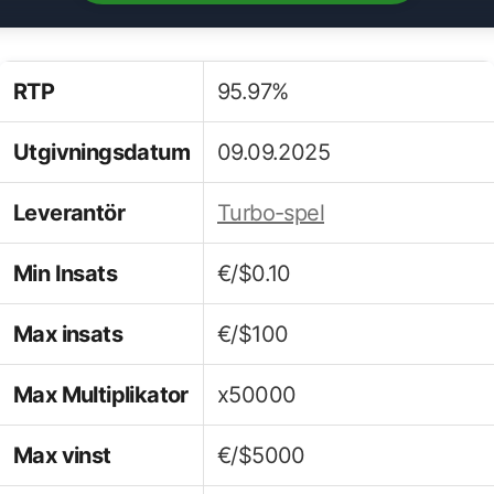
RTP
95.97%
Utgivningsdatum
09.09.2025
Leverantör
Turbo-spel
Min Insats
€/$0.10
Max insats
€/$100
Max Multiplikator
x50000
Max vinst
€/$5000