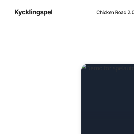
Kycklingspel
Chicken Road 2.