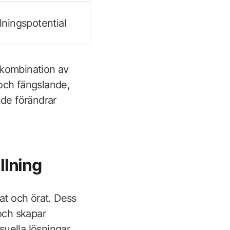
lningspotential
n kombination av
och fängslande,
nde förändrar
llning
t och örat. Dess
och skapar
suella lösningar