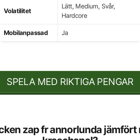
Lätt, Medium, Svår,
Volatilitet
Hardcore
Mobilanpassad
Ja
SPELA MED RIKTIGA PENGAR
cken zap fr annorlunda jämfört