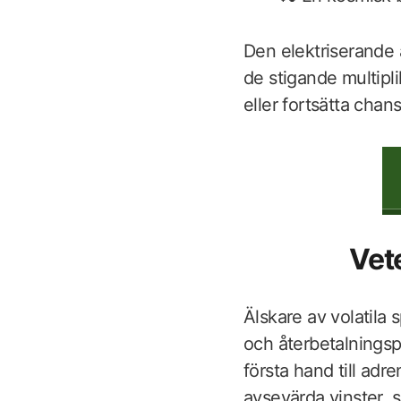
Den elektriserande 
de stigande multipl
eller fortsätta chans
Vet
Älskare av volatila
och återbetalningspr
första hand till ad
avsevärda vinster, 