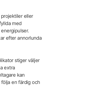
ojektiler eller
fyllda med
 energipulser.
ar efter annorlunda
ikator stiger väljer
ta extra
eltagare kan
t följa en färdig och