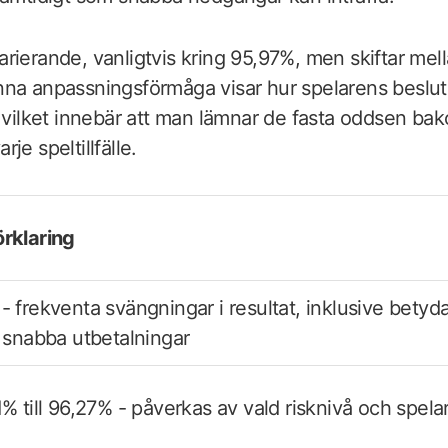
rierande, vanligtvis kring 95,97%, men skiftar mel
na anpassningsförmåga visar hur spelarens beslut
 vilket innebär att man lämnar de fasta oddsen bako
arje speltillfälle.
örklaring
- frekventa svängningar i resultat, inklusive betyd
r snabba utbetalningar
1% till 96,27% - påverkas av vald risknivå och spelar