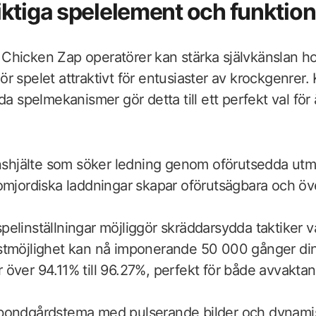
iktiga spelelement och funktion
ur Chicken Zap operatörer kan stärka självkänslan h
 spelet attraktivt för entusiaster av krockgenrer. 
da spelmekanismer gör detta till ett perfekt val för
hönshjälte som söker ledning genom oförutsedda ut
omjordiska laddningar skapar oförutsägbara och ö
elinställningar möjliggör skräddarsydda taktiker v
stmöjlighet kan nå imponerande 50 000 gånger din 
över 94.11% till 96.27%, perfekt för både avvaktan
bondgårdstema med pulserande bilder och dynamis