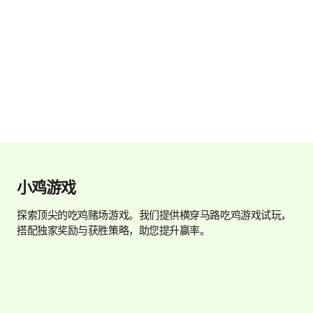
小鸡游戏
探索顶尖的吃鸡赌场游戏。我们提供横穿马路吃鸡游戏试玩，
搭配独家奖励与获胜策略，助您提升赢率。