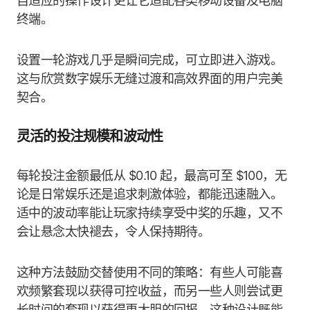
自适应的操作设计更让它适配各类移动设备及电脑
终端。
设置一轮游戏几乎是瞬间完成，可立即进入游戏。
这与欣赏数字娱乐无缝过渡和高效界面的用户完美
契合。
灵活的投注规模和波动性
每轮投注金额最低从 $0.10 起，最高可至 $100，无
论是日常娱乐还是追求刺激体验，都能迅速融入。
适中的波动率能让玩家持续享受中奖的乐趣，又不
会让悬念太快褪去，令人保持期待。
这种方法鼓励交替使用不同的策略：有些人可能喜
欢频繁套现以获得可控收益，而另一些人则尝试更
长时间的套现以获得更大胆的回报。这种设计既能