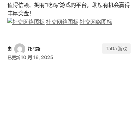
值得信赖、拥有“吃鸡”游戏的平台，助您有机会赢得
丰厚奖金！
TaDa 游戏
由
托马斯
10 月 16, 2025
已更新