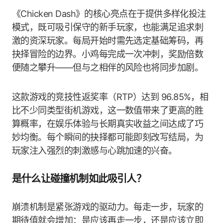
《Chicken Dash》的核心亮点在于提供多样化投注
模式，既可吸引保守的新手玩家，也能满足追求刺
激的资深玩家。每局开始时需先选定基础筹码，再
抉择冒险的边界。小鸡每完成一次冲刺，奖励倍数
便随之攀升——但与之相伴的风险也将同步加剧。
这款游戏的竞技性返奖率（RTP）达到 96.85%，相
比不少同类型街机游戏，这一数值带来了更高的胜
算概率，在娱乐体验与长期真实收益之间达成了巧
妙均衡。每个瞬间的抉择都可能即刻改写结局，为
玩家注入强烈的刺激感与心跳加速的兴奋。
是什么让碰撞机制如此吸引人？
崩溃机制是紧张游戏的驱动力。每走一步，玩家的
期待值就会增加：是应该再走一步，还是应该立即