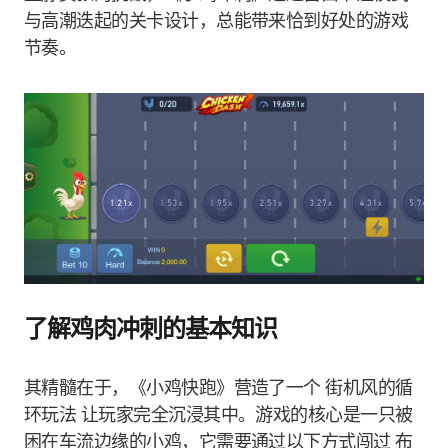
与高潮迭起的关卡设计，总能带来恰到好处的游戏
节奏。
了解鸡肉冲刺的基本知识
其精髓在于，《小鸡快跑》营造了一个 街机风的循
环玩法 让玩家完全沉浸其中。游戏的核心是一只被
困在车流边缘的小鸡，它需要通过以下方式闯过 布