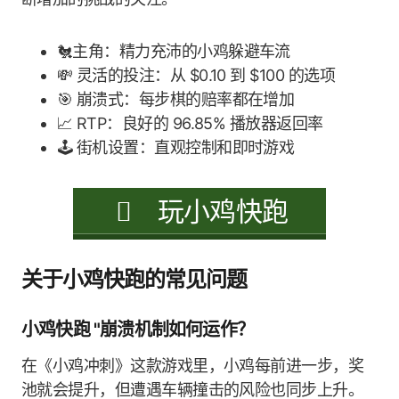
🐔主角：精力充沛的小鸡躲避车流
💸 灵活的投注：从 $0.10 到 $100 的选项
🎯 崩溃式：每步棋的赔率都在增加
📈 RTP：良好的 96.85% 播放器返回率
🕹️ 街机设置：直观控制和即时游戏
玩小鸡快跑
关于小鸡快跑的常见问题
小鸡快跑 "崩溃机制如何运作？
在《小鸡冲刺》这款游戏里，小鸡每前进一步，奖
池就会提升，但遭遇车辆撞击的风险也同步上升。