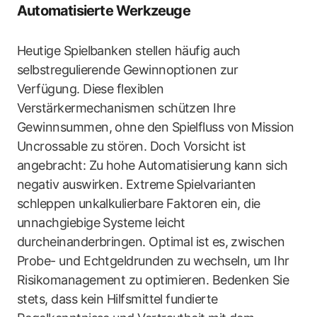
Automatisierte Werkzeuge
Heutige Spielbanken stellen häufig auch
selbstregulierende Gewinnoptionen zur
Verfügung. Diese flexiblen
Verstärkermechanismen schützen Ihre
Gewinnsummen, ohne den Spielfluss von Mission
Uncrossable zu stören. Doch Vorsicht ist
angebracht: Zu hohe Automatisierung kann sich
negativ auswirken. Extreme Spielvarianten
schleppen unkalkulierbare Faktoren ein, die
unnachgiebige Systeme leicht
durcheinanderbringen. Optimal ist es, zwischen
Probe- und Echtgeldrunden zu wechseln, um Ihr
Risikomanagement zu optimieren. Bedenken Sie
stets, dass kein Hilfsmittel fundierte