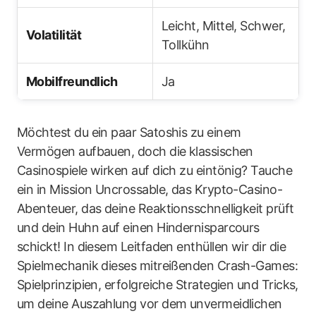
Leicht, Mittel, Schwer,
Volatilität
Tollkühn
Mobilfreundlich
Ja
Möchtest du ein paar Satoshis zu einem
Vermögen aufbauen, doch die klassischen
Casinospiele wirken auf dich zu eintönig? Tauche
ein in Mission Uncrossable, das Krypto-Casino-
Abenteuer, das deine Reaktionsschnelligkeit prüft
und dein Huhn auf einen Hindernisparcours
schickt! In diesem Leitfaden enthüllen wir dir die
Spielmechanik dieses mitreißenden Crash-Games:
Spielprinzipien, erfolgreiche Strategien und Tricks,
um deine Auszahlung vor dem unvermeidlichen