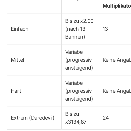
Multiplikato
Bis zu x2.00
Einfach
(nach 13
13
Bahnen)
Variabel
Mittel
(progressiv
Keine Anga
ansteigend)
Variabel
Hart
(progressiv
Keine Anga
ansteigend)
Bis zu
Extrem (Daredevil)
24
x3134,87