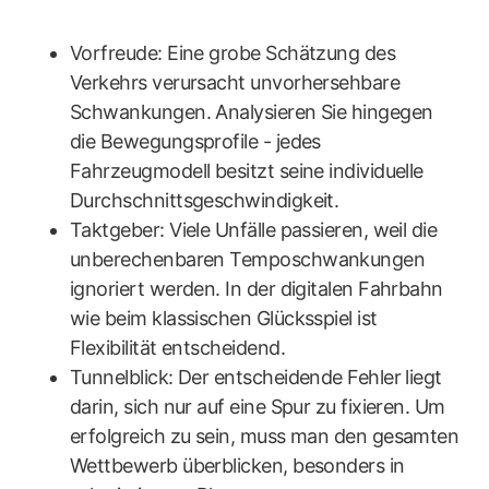
Vorfreude: Eine grobe Schätzung des
Verkehrs verursacht unvorhersehbare
Schwankungen. Analysieren Sie hingegen
die Bewegungsprofile - jedes
Fahrzeugmodell besitzt seine individuelle
Durchschnittsgeschwindigkeit.
Taktgeber: Viele Unfälle passieren, weil die
unberechenbaren Temposchwankungen
ignoriert werden. In der digitalen Fahrbahn
wie beim klassischen Glücksspiel ist
Flexibilität entscheidend.
Tunnelblick: Der entscheidende Fehler liegt
darin, sich nur auf eine Spur zu fixieren. Um
erfolgreich zu sein, muss man den gesamten
Wettbewerb überblicken, besonders in