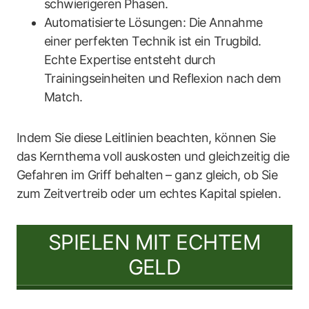
schwierigeren Phasen.
Automatisierte Lösungen: Die Annahme
einer perfekten Technik ist ein Trugbild.
Echte Expertise entsteht durch
Trainingseinheiten und Reflexion nach dem
Match.
Indem Sie diese Leitlinien beachten, können Sie
das Kernthema voll auskosten und gleichzeitig die
Gefahren im Griff behalten – ganz gleich, ob Sie
zum Zeitvertreib oder um echtes Kapital spielen.
SPIELEN MIT ECHTEM
GELD