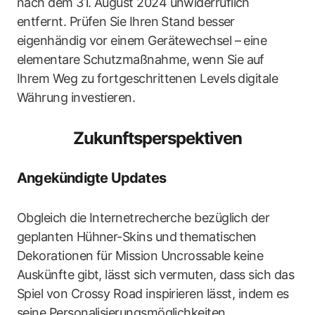
nach dem 31. August 2024 unwiderruflich
entfernt. Prüfen Sie Ihren Stand besser
eigenhändig vor einem Gerätewechsel – eine
elementare Schutzmaßnahme, wenn Sie auf
Ihrem Weg zu fortgeschrittenen Levels digitale
Währung investieren.
Zukunftsperspektiven
Angekündigte Updates
Obgleich die Internetrecherche bezüglich der
geplanten Hühner-Skins und thematischen
Dekorationen für Mission Uncrossable keine
Auskünfte gibt, lässt sich vermuten, dass sich das
Spiel von Crossy Road inspirieren lässt, indem es
seine Personalisierungsmöglichkeiten