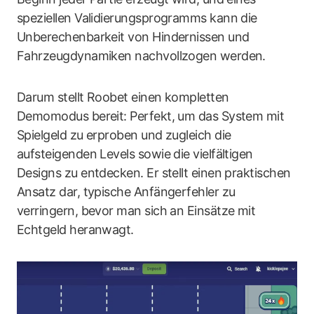
speziellen Validierungsprogramms kann die
Unberechenbarkeit von Hindernissen und
Fahrzeugdynamiken nachvollzogen werden.
Darum stellt Roobet einen kompletten
Demomodus bereit: Perfekt, um das System mit
Spielgeld zu erproben und zugleich die
aufsteigenden Levels sowie die vielfältigen
Designs zu entdecken. Er stellt einen praktischen
Ansatz dar, typische Anfängerfehler zu
verringern, bevor man sich an Einsätze mit
Echtgeld heranwagt.