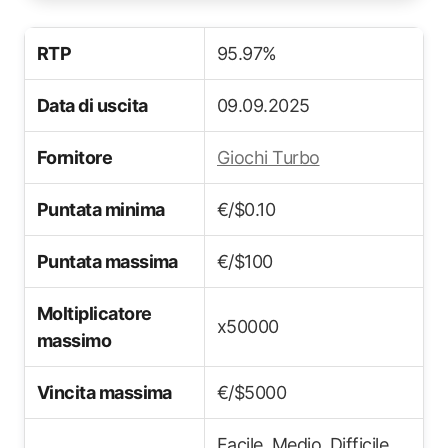
RTP
95.97%
Data di uscita
09.09.2025
Fornitore
Giochi Turbo
Puntata minima
€/$0.10
Puntata massima
€/$100
Moltiplicatore
x50000
massimo
Vincita massima
€/$5000
Facile, Medio, Difficile,