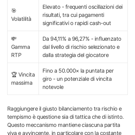
Elevato - frequenti oscillazioni dei
🎯
risultati, tra cui pagamenti
Volatilità
significativi o rapidi cash-out
💸
Da 94,11% a 96,27% - influenzato
Gamma
dal livello di rischio selezionato e
RTP
dalla strategia del giocatore
Fino a 50.000× la puntata per
🏆 Vincita
giro - un potenziale di vincita
massima
notevole
Raggiungere il giusto bilanciamento tra rischio e
tempismo è questione sia di tattica che di istinto.
Questo meccanismo mantiene ciascuna partita
viva e avvincente, in particolare con la costante