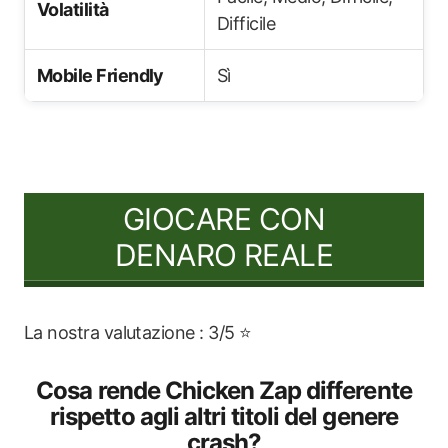
Volatilità
Difficile
Mobile Friendly
Sì
GIOCARE CON
DENARO REALE
La nostra valutazione : 3/5 ⭐
Cosa rende Chicken Zap differente
rispetto agli altri titoli del genere
crash?