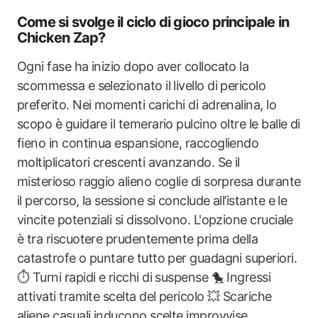
Come si svolge il ciclo di gioco principale in
Chicken Zap?
Ogni fase ha inizio dopo aver collocato la
scommessa e selezionato il livello di pericolo
preferito. Nei momenti carichi di adrenalina, lo
scopo è guidare il temerario pulcino oltre le balle di
fieno in continua espansione, raccogliendo
moltiplicatori crescenti avanzando. Se il
misterioso raggio alieno coglie di sorpresa durante
il percorso, la sessione si conclude all’istante e le
vincite potenziali si dissolvono. L'opzione cruciale
è tra riscuotere prudentemente prima della
catastrofe o puntare tutto per guadagni superiori.
⏱️ Turni rapidi e ricchi di suspense 🐤 Ingressi
attivati tramite scelta del pericolo 💥 Scariche
aliene casuali inducono scelte improvvise