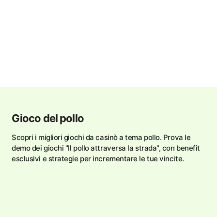
Gioco del pollo
Scopri i migliori giochi da casinò a tema pollo. Prova le
demo dei giochi "Il pollo attraversa la strada", con benefit
esclusivi e strategie per incrementare le tue vincite.