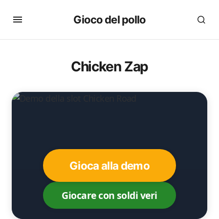
Gioco del pollo
Chicken Zap
Gioca alla demo
Giocare con soldi veri