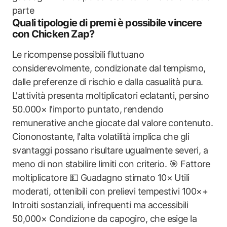
parte
Quali tipologie di premi è possibile vincere
con Chicken Zap?
Le ricompense possibili fluttuano
considerevolmente, condizionate dal tempismo,
dalle preferenze di rischio e dalla casualità pura.
L'attività presenta moltiplicatori eclatanti, persino
50.000× l'importo puntato, rendendo
remunerative anche giocate dal valore contenuto.
Ciononostante, l'alta volatilità implica che gli
svantaggi possano risultare ugualmente severi, a
meno di non stabilire limiti con criterio. 🎯 Fattore
moltiplicatore 💵 Guadagno stimato 10× Utili
moderati, ottenibili con prelievi tempestivi 100×+
Introiti sostanziali, infrequenti ma accessibili
50,000× Condizione da capogiro, che esige la